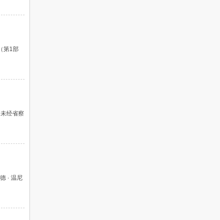
（第1部
 未经省察
 · 温尼