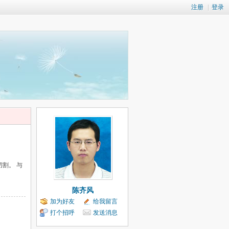
注册
|
登录
切割。 与
陈齐风
加为好友
给我留言
打个招呼
发送消息