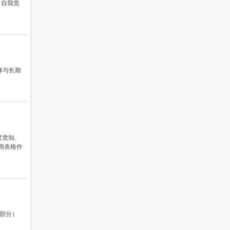
：自我觉
选择与长期
过觉知、
用表格作
2部分）