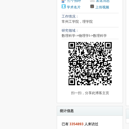
打个招呼
发送消息
学术名片
上传视频
工作情况：
常州工学院，理学院
研究领域：
数理科学->物理学I->数理科学
扫一扫，分享此博客主页
统计信息
已有
3354893
人来访过