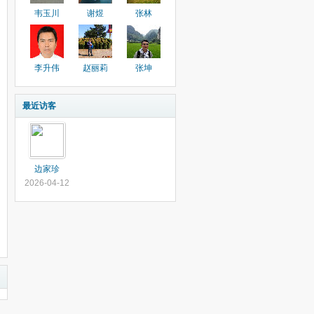
韦玉川
谢煜
张林
李升伟
赵丽莉
张坤
最近访客
边家珍
2026-04-12