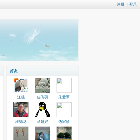
注册
|
登录
好友
汪强
任飞羽
朱爱军
段德龙
马越好
边家珍