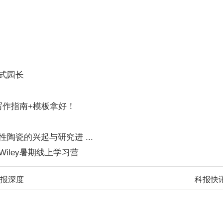
式园长
份写作指南+模板拿好！
瓷的兴起与研究进 ...
iley暑期线上学习营
报深度
科报快