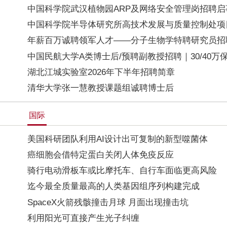
中国科学院武汉植物园ARP及网络安全管理岗招聘启
中国科学院半导体研究所高技术发展与质量控制处项
年薪百万诚聘领军人才——分子生物学特聘研究员招
中国民航大学A类博士后/预聘副教授招聘｜30/40
湖北江城实验室2026年下半年招聘简章
清华大学张一慧教授课题组诚聘博士后
国际
美国科研团队利用AI设计出可复制的新型噬菌体
癌细胞会借特定蛋白关闭人体免疫反应
骑行电动滑板车或比摩托车、自行车面临更高风险
迄今最全质量最高的人类基因组序列构建完成
SpaceX火箭残骸撞击月球 月面出现撞击坑
利用阳光可直接产生光子纠缠