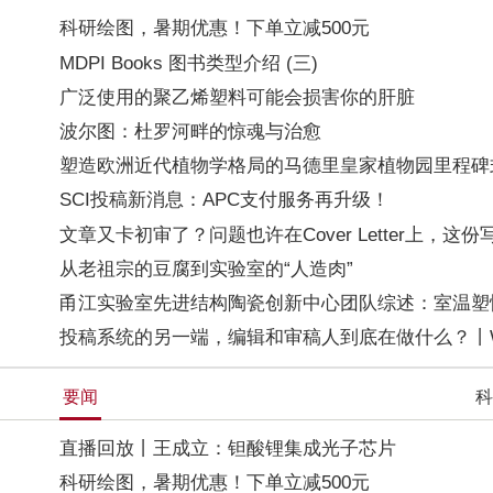
科研绘图，暑期优惠！下单立减500元
MDPI Books 图书类型介绍 (三)
广泛使用的聚乙烯塑料可能会损害你的肝脏
波尔图：杜罗河畔的惊魂与治愈
塑造欧洲近代植物学格局的马德里皇家植物园里程碑
SCI投稿新消息：APC支付服务再升级！
文章又卡初审了？问题也许在Cover Letter上，这
从老祖宗的豆腐到实验室的“人造肉”
甬江实验室先进结构陶瓷创新中心团队综述：室温塑性陶
投稿系统的另一端，编辑和审稿人到底在做什么？丨W
要闻
科
直播回放丨王成立：钽酸锂集成光子芯片
科研绘图，暑期优惠！下单立减500元