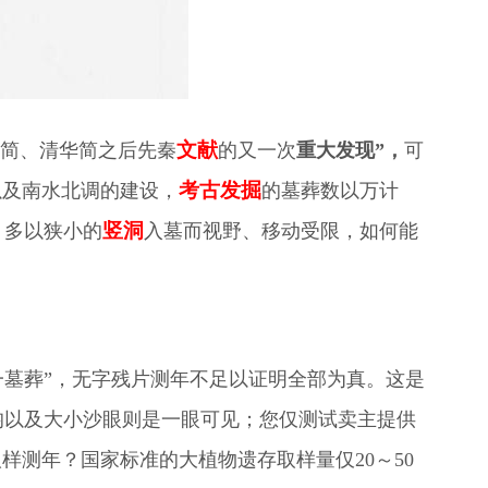
文献
博简、清华简之后先秦
的又一次
重大发现”，
可
考古发掘
以及南水北调的建设，
的墓葬数以万计
竖洞
，多以狭小的
入墓而视野、移动受限，如何能
一墓葬”，无字残片测年不足以证明全部为真。这是
均以及大小沙眼则是一眼可见；您仅测试卖主提供
样测年？国家标准的大植物遗存取样量仅20～50