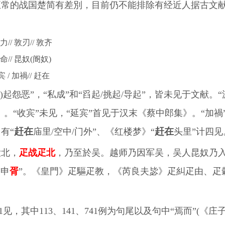
正常的战国楚简有差別，目前仍不能排除有经近人据古文
敦力// 敦刃// 敦齐
 鼓命// 昆奴(阍奴)
)宾 / 加禍// 赶在
起怨恶”，“私成”和“舀起/挑起/导起”，皆未见于文献。“
。“收宾”未见，“延宾”首见于汉末《蔡中郎集》。“加禍
赶在
赶在
有“
庙里/空中/门外”、《红楼梦》“
头里”计四见
大北，
疋战疋北
，乃至於吴。越师乃因军吴，吴人昆奴乃入
“申
胥
”。《皇門》疋驅疋教，《芮良夫毖》疋糾疋由、疋
91见，其中113、141、741例为句尾以及句中“焉而”(