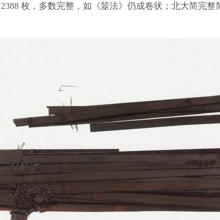
388 枚，多数完整，如《筮法》仍成卷状；北大简完整简1