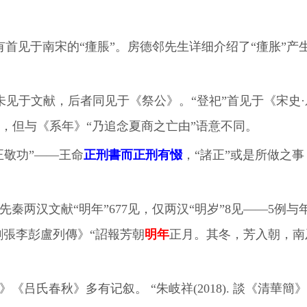
却有首见于南宋的“瘇脹”。房德邻先生详细介绍了“瘇胀”
未见于文献，后者同见于《祭公》。“登祀”首见于《宋史·
，但与《系年》“乃追念夏商之亡由”语意不同。
正敬功”——王命
正刑書而正刑有惙
，“諸正”或是所做之
先秦两汉文献“明年”677见，仅两汉“明岁”8见——5例
劉張李彭盧列傳》“詔報芳朝
明年
正月。其冬，芳入朝，南
氏春秋》多有记叙。 “朱岐祥(2018). 談《清華簡》