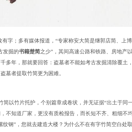
730枚有字；多有媒体报道，“专家称安大简是继郭店简、上
古发掘的
书籍楚简
之少”，其间高速公路和铁路、房地产
两千多年，那就要回答：盗墓者不能如考古发掘清除覆土
，盗墓者提取竹简更为困难。
竹简以竹片托护，个别篇章成卷状，并无证据“出土于同
钢，不知道厂家，更没有质检报告，而长短不齐、粗细不
螺纹钢”，您就去建造大楼？为什么不在有字竹简空白处取