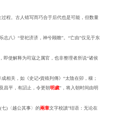
产生过程。古人错写而巧合于后代也是可能，但数量
乐志八》“登祀济济，神兮顾瞻”。“亡由”仅见于东
事，即使解释为司寇之属官，也非整理者所说“诸侯
与年成相关，如《史记•貨殖列傳》“太陰在卯，穰；
及昌平，有詔止，令更朝
明歲
”，将入朝时间由明
(七)〈越公其事〉的
兩章
文字校讀”结语：无论在