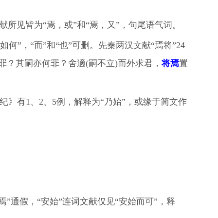
文献所见皆为“焉，或”和“焉，又”，句尾语气词。
如何”，“而”和“也”可删。先秦两汉文献“焉将”24
罪？其嗣亦何罪？舍適(嗣不立)而外求君，
将焉
置
纪》有1、2、5例，解释为“乃始”，或缘于简文作
、焉”通假，“安始”连词文献仅见“安始而可”，释