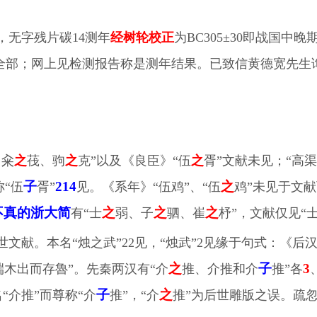
无字残片碳14测年
经树轮校正
为BC305±30即战国
全部；网上见检测报告称是测年结果。已致信黄德宽先生
、籴
之
茷、驹
之
克”以及《良臣》“伍
之
胥”文献未见；“高渠
子
214
之
称“伍
胥”
见。《系年》“伍鸡”、“伍
鸡”未见于文
不真的浙大简
之
之
之
有“士
弱、子
驷、崔
杼”，文献仅见“
世文献。
本名
“烛之武”22见，“烛武”2见缘于句式：《
之
子
3
端木出而存魯”。先秦两汉有“介
推、介推和介
推”各
子
之
“介推”而尊称“介
推”，“介
推”为后世雕版之误。疏