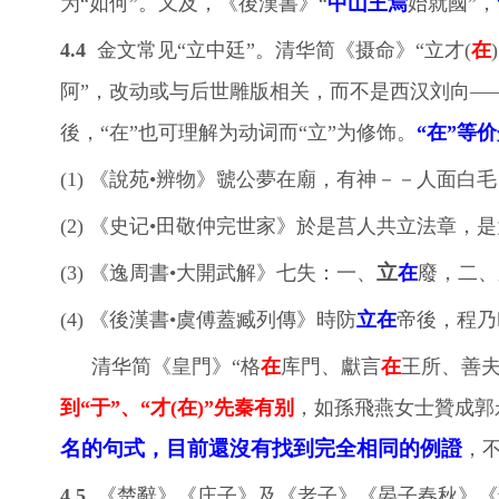
为“如何”。又及，《後漢書》“
中山王焉
始就國”，
4.4
金文常见“立中廷”。清华简《摄命》“立才(
在
阿”，改动或与后世雕版相关，而不是西汉刘向——《说
後，“在”也可理解为动词而“立”为修饰。
“在”等
(1) 《說苑•辨物》虢公夢在廟，有神－－人面白
(2) 《史记•田敬仲完世家》於是莒人共立法章，是
立
(3) 《逸周書•大開武解》七失：一、
在
廢，二、
(4) 《後漢書•虞傅蓋臧列傳》時防
立在
帝後，程乃
清华简《皇門》“格
在
库門、獻言
在
王所、善
到“于”、“才(在)”先秦有别
，如孫飛燕女士贊成郭
名的句式，目前還沒有找到完全相同的例證
，不
4.5
《楚辭》《庄子》及《老子》《晏子春秋》《论