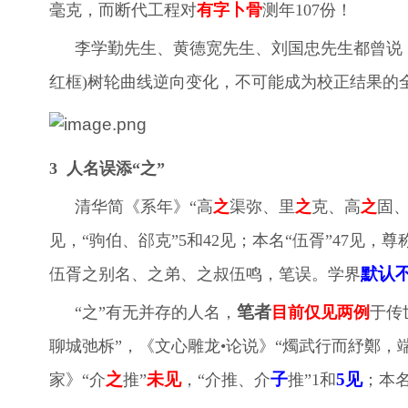
毫克，而断代工程对
有字卜骨
测年107份！
李学勤先生、黄德宽先生、刘国忠先生都曾说，
红框)树轮曲线逆向变化，不可能成为校正结果的
3
人名误添“之”
清华简《系年》“高
之
渠弥、里
之
克、高
之
固
见，“驹伯、郤克”5和42见；
本名
“伍胥”47见，尊
默认
伍胥之别名、之弟、之叔伍鸣，笔误。学界
笔者
“之”有无并存的人名，
目前仅见两例
于传
聊城弛柝”，《文心雕龙•论说》“燭武行而紓鄭，
之
未见
子
5见
家》“介
推”
，“介推、介
推”1和
；
本名