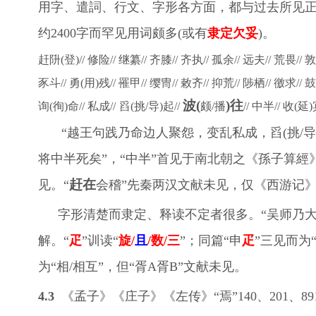
用字、遣詞、行文、字形各方面，都与过去所见
约2400字而罕见用词颇多(或有
隶定欠妥
)。
赶阩(登)// 修险// 继纂// 齐膝// 齐执// 孤余// 远夫// 荒畏// 
豕斗// 勇(用)残// 罹甲// 缨冑// 敕齐// 抑荒// 陟栖// 徼求//
波(
)往
询(徇)命// 私成//
舀(挑/导)起//
颇/播
// 中半// 收(延
“越王句践乃命边人聚怨，变乱私成，舀(挑/导)
将中半死矣”，“中半”首见于南北朝之《孫子算經》
赶在
见。“
会稽”先秦两汉文献未见，仅《西游记》
字形清楚而隶定、释读不定者很多。“吴师乃
解。“
疋
”训读“
旋/
且
/数/三
”；同篇“申
疋
”三见而为
为“相/相互”，但“胥A胥B”文献未见。
4.3
《孟子》《庄子》《左传》“焉”140、201、8