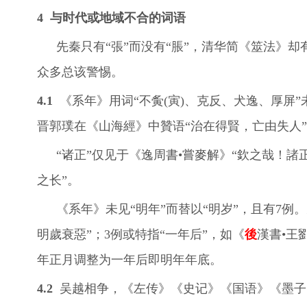
4
与时代或地域不合的词语
先秦只有“張”而没有“脹”，清华简《筮法》
众多总该警惕。
4.1
《系年》用词“不夤(寅)、克反、犬逸、厚屏”
晋郭璞在《山海經》中贊语“治在得賢，亡由失人”
“诸正”仅见于《逸周書•嘗麥解》“欽之哉！諸
之长”。
《系年》未见“明年”而替以“明岁”，且有7例。
明歲衰惡”；3例或特指“一年后”，如《
後
漢書•王
年正月调整为一年后即明年年底。
4.2
吴越相争，《左传》《史记》《国语》《墨子》《吕