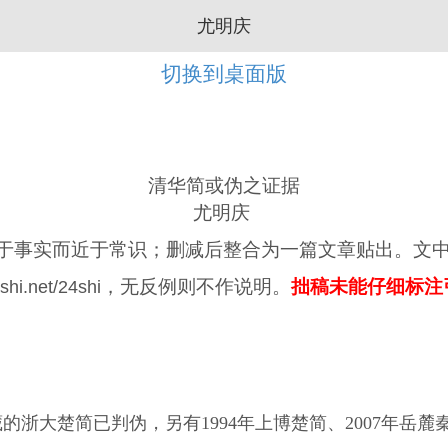
尤明庆
切换到桌面版
清华简或伪之证据
尤明庆
实而近于常识；删减后整合为一篇文章贴出。文中检索结果来
，无反例则不作说明。
拙稿未能仔细标注
shi.net/24shi
藏的浙大楚简已判伪，另有1994年上博楚简、2007年岳麓秦