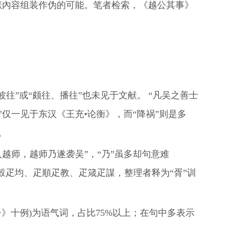
献內容组装作伪的可能。笔者检索，《越公其事》
波往”或“颇往、播往”也未见于文献。 “凡吴之善士
”仅一见于东汉《王充•论衡》，而“降祸”则是多
。
越师，越师乃遂袭吴”，“乃”虽多却句意难
穀疋均、疋順疋教、疋箴疋謀，整理者释为“胥”训
《庄子》十例)为语气词，占比75%以上；在句中多表示