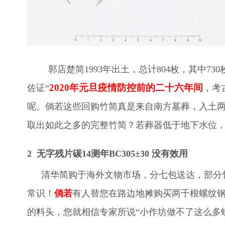
郭店楚简1993年出土，总计804枚，其中
2020年元旦疫情防控前的二十六年间
佐证“
，考
呢。倘若这些回购竹简真是来自南方墓葬，入土
取出如此之多的完整竹简？若葬器低于地下水位
2
无字残片碳14测年BC305
±
30
没有效用
清华简购于海外文物市场，分七包送达，部分
常识！
倘若
有人替您在路边地摊购买两千根螺纹
的料头，您就相信专家所说“小作坊做不了这么多