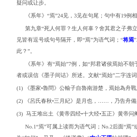
疑问或让步。
《系年》“焉”24见，3见在句尾；句中有19例
第九章“死人何罪？生人何辜？舍其君之子弗
见皆有逗号或句号隔开，即“焉”为语气词；“
将焉
此？”。
《系年》有“焉始”7例，如“邦君诸侯焉始不朝
者或误信《墨子间诂》所述。文献“焉始”二字连词
(1) 《墨家•魯問》公輸子自魯南游楚，焉始為舟
(2) 《呂氏春秋•三月紀》是月也，……，乃告
(3) 马王堆出土《黄帝四经•十大经•五正》黄帝
No.1“焉”可属
上读
而为语气词；No.2后面“焉