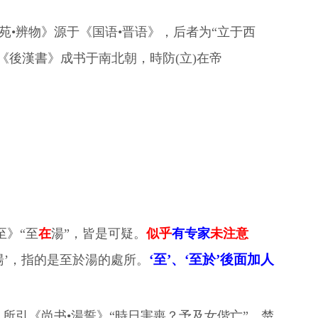
说苑•辨物》源于《国语•晋语》，后者为“立于西
词；《後漢書》成书于南北朝，時防(立)在帝
至》“至
在
湯”，皆是可疑。
似乎
有专家
未注意
‘至’、‘至於’後面加人
於湯’，指的是至於湯的處所。
》所引《尚书•湯誓》“時日害喪？予及女偕亡”。楚