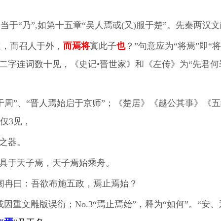
相当于“乃”,如第十五章“吴人焉或(又)服于楚”。先秦两汉
立，而召人于外，
而焉将
寘此子
也
？”句意应为“将焉”即“将
”二字连词数十见，《史记•晋世家》和《左传》为“先君何
于周”、“晋人焉始启于京师”；《楚居》《越公其事》《五
仅3见，
戰之器。
舟備具于天子焉，天子焉始乘舟。
问阉冉曰：吾欲布施五政，焉止焉始？
”或因重文雕版误衍；No.3“焉止焉始”，释为“如何”。“安