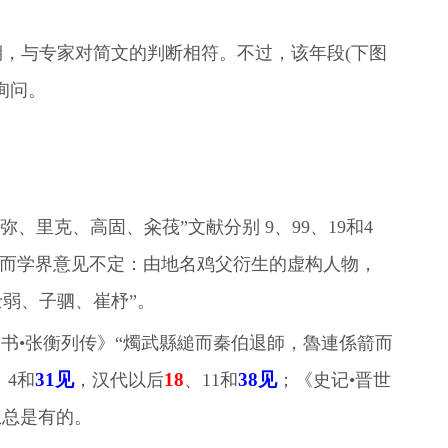
中晚期，与专家对简文的判断相符。不过，该年段(下图
询问。
弥、里克、高固、籴茷”文献分别 9、99、19和4
献而学界意见不定：由地名鸡父衍生的虚构人物，
士弱、子驷、崔杼”。
后汉书•张衡列传》“燭武縣縋而秦伯退師，魯連係箭而
31见
18
38见
、4和
，汉代以后
、11和
；《史记•晋世
忽总是有的。