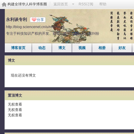
构建全球华人科学博客圈
返回首页
RSS订阅
帮助
永利谈专利
分享
http://blog.sciencenet.cn/u/renyongli
专注于科技知识产权的开发、获取、维护、转让和侵权纠纷
博客首页
动态
博文
视频
相册
好友
博文
现在还没有博文
置顶博文
无权查看
无权查看
无权查看