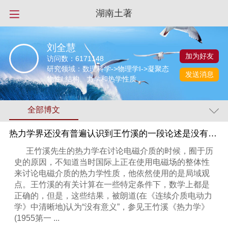
湖南土著
刘全慧
加为好友
访问数：
6171148
研究领域：数理科学->物理学I->凝聚态
发送消息
物性I:结构、力学和热学性质
全部博文
热力学界还没有普遍认识到王竹溪的一段论述是没有意义的
王竹溪先生的热力学在讨论电磁介质的时候，囿于历
史的原因，不知道当时国际上正在使用电磁场的整体性
来讨论电磁介质的热力学性质，他依然使用的是局域观
点。王竹溪的有关计算在一些特定条件下，数学上都是
正确的，但是，这些结果，被朗道(在《连续介质电动力
学》中清晰地)认为“没有意义”，参见王竹溪《热力学》
(1955第一 ...