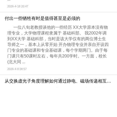
2026-4-18 20:47
付出一些牺牲有时是值得甚至是必须的
一位八旬老教授谈他的一些经历 XX大学原本没有物
理专业，大学物理课程隶属于 基础科部。 我2002年调
到XX大学 基础科部，当时是该大学仅有的两位博士生
导师之一，基本上从零开始 开办物理专业并亲自开设四
门专业的基础课和专业基础课，每个学期两门。由于每
门课只有50课时左右，每年共200学时。一方面，校长
(北大同 ...
2026-4-8 08:57
从交换虚光子角度理解如何通过静电、磁场传递相互作用
一位年逾八旬的物理学家，依然还在思考一些基本的
物理问题。如下问题他考虑了半个多世纪，依然不知道
答案：静场无法量子化，因此无法产生光子只能产生虚
光子。可是，他认为静电场和静磁场是两个完全不同的
客观实在，不能由“同一种”虚光子来传递两种不同类似