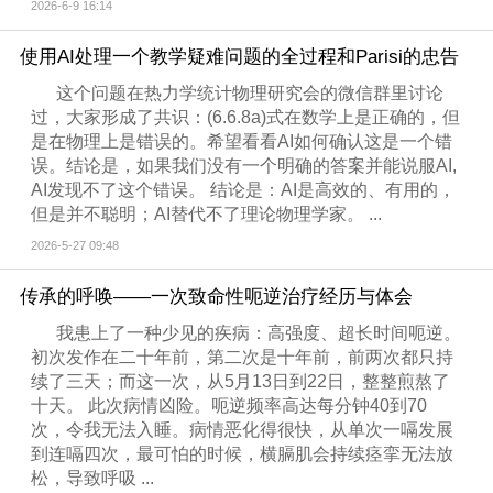
2026-6-9 16:14
使用AI处理一个教学疑难问题的全过程和Parisi的忠告
这个问题在热力学统计物理研究会的微信群里讨论
过，大家形成了共识：(6.6.8a)式在数学上是正确的，但
是在物理上是错误的。希望看看AI如何确认这是一个错
误。结论是，如果我们没有一个明确的答案并能说服AI,
AI发现不了这个错误。 结论是：AI是高效的、有用的，
但是并不聪明；AI替代不了理论物理学家。 ...
2026-5-27 09:48
传承的呼唤——一次致命性呃逆治疗经历与体会‌
我患上了一种少见的疾病：高强度、超长时间呃逆。
初次发作在二十年前，第二次是十年前，前两次都只持
续了三天；而这一次，从5月13日到22日，整整煎熬了
十天。 此次病情凶险。呃逆频率高达每分钟40到70
次，令我无法入睡。病情恶化得很快，从单次一嗝发展
到连嗝四次，最可怕的时候，横膈肌会持续痉挛无法放
松，导致呼吸 ...