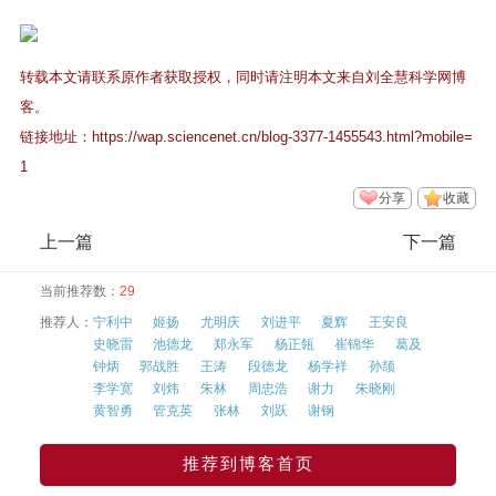
转载本文请联系原作者获取授权，同时请注明本文来自刘全慧科学网博
客。
链接地址：
https://wap.sciencenet.cn/blog-3377-1455543.html?mobile=
1
分享
收藏
上一篇
下一篇
当前推荐数：
29
推荐人：
宁利中
姬扬
尤明庆
刘进平
夏辉
王安良
史晓雷
池德龙
郑永军
杨正瓴
崔锦华
葛及
钟炳
郭战胜
王涛
段德龙
杨学祥
孙颉
李学宽
刘炜
朱林
周忠浩
谢力
朱晓刚
黄智勇
管克英
张林
刘跃
谢钢
推荐到博客首页