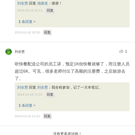
刘全慧
回复
池德龙
：
谢谢！
回复
2024-10-16 20:11
1
条回复 >
回复
2024-10-16 18:30
1
刘全慧
听快餐配送公司的员工讲，预定1K份快餐就够了，而注册人员
超过6K。可见，很多老师付出了高额的注册费，之后旅游去
了。
刘全慧
回复
刘全慧
：
我全程参加，记了一大本笔记。
回复
2024-10-16 11:01
1
条回复 >
回复
2024-10-16 11:01
没有更多评论啦！