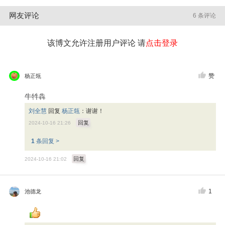
网友评论
6 条评论
该博文允许注册用户评论 请
点击登录
赞
杨正瓴
牛牪犇
刘全慧
回复
杨正瓴
：
谢谢！
回复
2024-10-16 21:26
1
条回复 >
回复
2024-10-16 21:02
1
池德龙