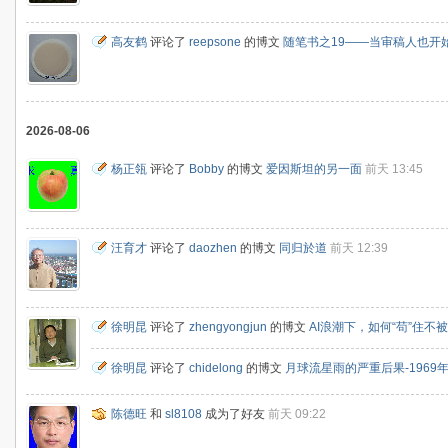
高友鹤
评论了
reepsone
的博文
随笔书之19——当审稿人也开始
2026-08-06
杨正瓴
评论了
Bobby
的博文
爱因斯坦的另一面
前天 13:45
汪育才
评论了
daozhen
的博文
同归於道
前天 12:39
徐明昆
评论了
zhengyongjun
的博文
AI浪潮下，如何“苟”住不
徐明昆
评论了
chidelong
的博文
月球流星雨的严重后果-196
陈德旺
和
sl8108
成为了好友
前天 09:22