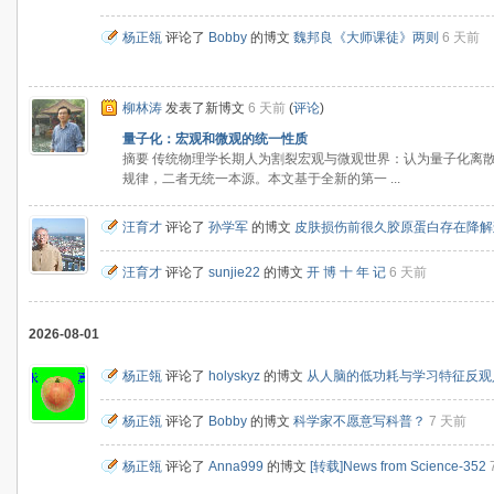
杨正瓴
评论了
Bobby
的博文
魏邦良《大师课徒》两则
6 天前
柳林涛
发表了新博文
6 天前
(
评论
)
量子化：宏观和微观的统一性质
摘要 传统物理学长期人为割裂宏观与微观世界：认为量子化离
规律，二者无统一本源。本文基于全新的第一 ...
汪育才
评论了
孙学军
的博文
皮肤损伤前很久胶原蛋白存在降解
汪育才
评论了
sunjie22
的博文
开 博 十 年 记
6 天前
2026-08-01
杨正瓴
评论了
holyskyz
的博文
从人脑的低功耗与学习特征反观
杨正瓴
评论了
Bobby
的博文
科学家不愿意写科普？
7 天前
杨正瓴
评论了
Anna999
的博文
[转载]News from Science-352