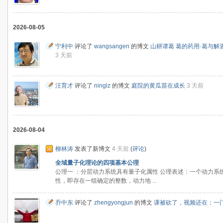
2026-08-05
宁利中
评论了
wangsangen
的博文
山耕谭葛 葛的药用·葛与解
3 天前
汪育才
评论了
ninglz
的博文
庭院的黄瓜苗在成长
3 天前
2026-08-04
柳林涛
发表了新博文
4 天前
(
评论
)
全域量子化理论的四项基本公理
公理一 ：分层动力系统具有量子化属性 公理表述：一个动力
性，即存在一组确定的整数，动力地 ...
乔中东
评论了
zhengyongjun
的博文
课被砍了，视频还在：一