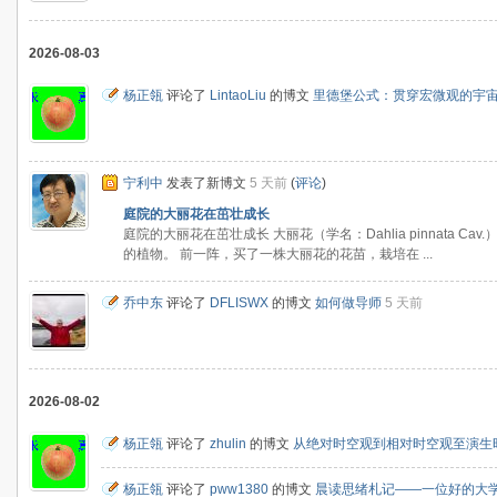
2026-08-03
杨正瓴
评论了
LintaoLiu
的博文
里德堡公式：贯穿宏微观的宇
宁利中
发表了新博文
5 天前
(
评论
)
庭院的大丽花在茁壮成长
庭院的大丽花在茁壮成长 大丽花（学名：Dahlia pinnata 
的植物。 前一阵，买了一株大丽花的花苗，栽培在 ...
乔中东
评论了
DFLISWX
的博文
如何做导师
5 天前
2026-08-02
杨正瓴
评论了
zhulin
的博文
从绝对时空观到相对时空观至演生
杨正瓴
评论了
pww1380
的博文
晨读思绪札记——一位好的大