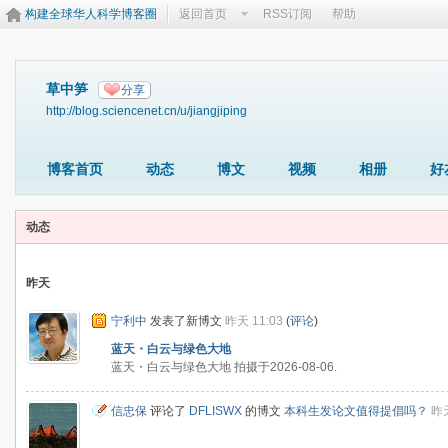
构建全球华人科学博客圈
返回首页
RSS订阅
帮助
草中笋
分享
http://blog.sciencenet.cn/u/jiangjiping
博客首页
动态
博文
视频
相册
好
动态
昨天
宁利中
发表了新博文
昨天 11:03
(
评论
)
蓝天・白云与绿色大地
蓝天・白云与绿色大地 拍摄于2026-08-06.
信忠保
评论了
DFLISWX
的博文
本科生发论文值得提倡吗？
昨天