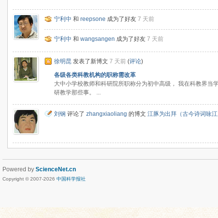
宁利中
和
reepsone
成为了好友
7 天前
宁利中
和
wangsangen
成为了好友
7 天前
徐明昆
发表了新博文
7 天前
(
评论
)
各级各类科教机构的职称需改革
大中小学校教师和科研院所职称分为初中高级， 我在科教界当
研教学那些事。 ...
刘钢
评论了
zhangxiaoliang
的博文
江豚为出拜（古今诗词咏江
Powered by
ScienceNet.cn
Copyright © 2007-
2026
中国科学报社