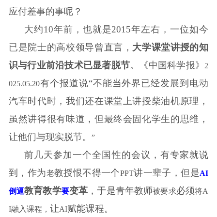
应付差事的事呢？
一位如今
大约
10
年前
，也就是
2015
年
左右，
已是院士的高校领导曾直言，
大学课堂讲授的知
识与行业前沿技术已显著脱节
。《中国科学报》
2
有个报道说
“
不能当外界已经发展到电动
025.05.20
汽车时代时，我们还在课堂上讲授柴油机原理，
虽然讲得很有味道，但最终会固化学生的思维，
让他们与现实脱节。
”
前几天参加一个全国性的会议，有专家就说
到，作为
教授恨不得一个
讲一辈子，但是
老
PPT
AI
教育教学
变革
，于是青年教师
必须
倒逼
要
被要求
将
A
让
赋能课程。
I
融入课程，
AI