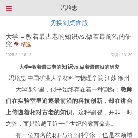
冯培忠
切换到桌面版
大学 = 教着最古老的知识vs.做着最前沿的研
究
精选
2025-8-1 16:13
阅读：13130
知识
大学
=
教着最古老的
vs.
做着最前沿的研究
冯培忠
中国矿业大学材料与物理学院
江苏
徐州
大学课堂里，似乎始终存在着一种割裂：
教师
们在实验室里追逐最前沿的
，却在讲台
科技创新
上传递着相对古老的知识。
这种割裂，并非一时
之弊，而是跨越了近一个世纪的教育命题。
有一位知名的
科学家，也是本领域
材料与冶金