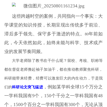
这些跨越时空的案例，共同指向一个事实：大
学课堂的知识传授，长期呈现出传统多于前沿、
滞后多于领先、保守多于激进的特点。
年前如
80
此，今天依然如此，始终未能与科学、技术或产
业的发展节奏同频。
大学老师除了教书在干什么呢？
留校、考核、职称
等
都
在
督促老师撸起袖子加油干，
都
在
推动教师聚焦
科研，
科研
能带来
经费，经费可以激发巨大的内生动力，于是我
，例如某学科全球
15
个万分之
们的
科研论文突飞猛进
一学科我国有
9
个，
150
个千分之一学科我国有
48
个，
1500
个百分之一学科我国有
300
个，无论从顶