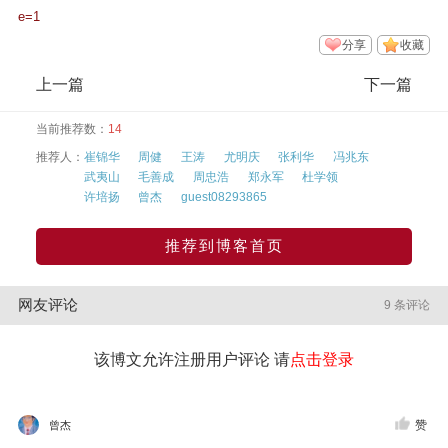
e=1
分享
收藏
上一篇
下一篇
当前推荐数：
14
推荐人：
崔锦华
周健
王涛
尤明庆
张利华
冯兆东
武夷山
毛善成
周忠浩
郑永军
杜学领
许培扬
曾杰
guest08293865
推荐到博客首页
网友评论
9 条评论
该博文允许注册用户评论 请
点击登录
赞
曾杰