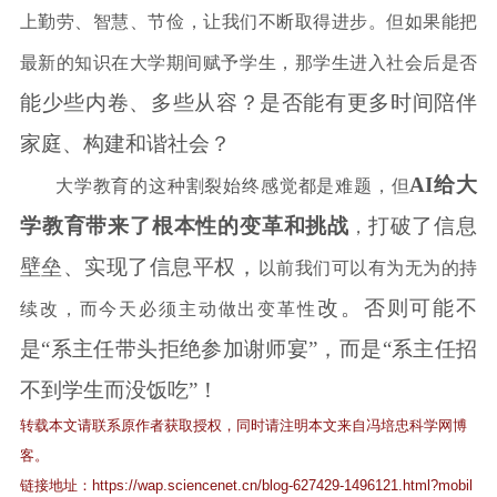
上勤劳
、
智慧
、
节俭，让我们不断取得进步。但
如果
能把
最新的知识在大学期间赋予学生，那学生进入社会后
是否
能少些内卷、多些从容？是否能有更多时间陪伴
家庭、构建和谐社会？
AI
给大
大学教育
的这种割裂始终
感觉都是难题，但
打破了信息
学教育带来了根本性的变革和挑战
，
壁垒、实现了信息平权，
以前我们可以有为无为的持
改。否则可能不
续
改
，而今天必须主动
做出
变革性
是
“系主任带头拒绝参加谢师宴”，而是“系主任招
不到学生而没饭吃”！
转载本文请联系原作者获取授权，同时请注明本文来自冯培忠科学网博
客。
链接地址：
https://wap.sciencenet.cn/blog-627429-1496121.html?mobil