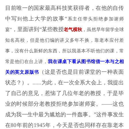
目前唯一的国家最高科技奖获得者，在他的自传
中写
他上大学的故事
“
到
系主任带头拒绝参加谢师
，里面讲到
“某些教授
宴
”
老气横秋
，虽然早年留学全球
知名高校，但是他们编的讲义多年不换，靠老本应付差
事，没有什么新鲜的东西，所以我基本不听他们的课，常
常是他们在台上讲，
我在课桌下看从图书馆借一本与之相
（这是否也是目前课堂的一种表面
关的英文原版书
状态？）。
......
为此，在一次全系大会上，我提出
了自己的意见，惹恼了几位年老的教授，于是毕
业的时候部分老教授拒绝参加谢师宴。——这也
成为我一生中最为尴尬的一件蠢事。”这件事发生
在
80
年前的
1945
年，今天是否也同样存在靠老本