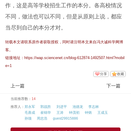
作，这是高等学校招生工作的本分。各高校情况
不同，做法也可以不同，但是从原则上说，都应
当尽到自己的本分才对。
转载本文请联系原作者获取授权，同时请注明本文来自冯大诚科学网博
客。
链接地址：
https://wap.sciencenet.cn/blog-612874-1492507.html?mobil
e=1
分享
收藏
上一篇
下一篇
当前推荐数：
14
推荐人：
郑永军
郭战胜
刘进平
池德龙
李志林
毛善成
崔锦华
王涛
钟茂初
钟炳
王成玉
孙颉
周忠浩
guest29915886