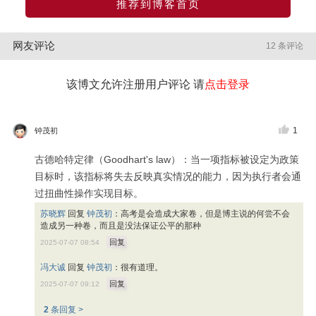
推荐到博客首页
网友评论
12 条评论
该博文允许注册用户评论 请
点击登录
1
钟茂初
古德哈特定律（Goodhart's law）：当一项指标被设定为政策
目标时，该指标将失去反映真实情况的能力，因为执行者会通
过扭曲性操作实现目标。
苏晓辉
回复
钟茂初
：
高考是会造成大家卷，但是博主说的何尝不会
造成另一种卷，而且是没法保证公平的那种
回复
2025-07-07 08:54
冯大诚
回复
钟茂初
：
很有道理。
回复
2025-07-07 09:12
2
条回复 >