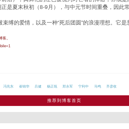
正是夏末秋初（8-9月），与中元节时间重叠，因此
破束缚的爱情，以及一种“死后团圆”的浪漫理想。它
博客。
bile=1
冯兆东
崔锦华
吕健
杨正瓴
郑永军
宁利中
马鸣
齐彦收
推荐到博客首页