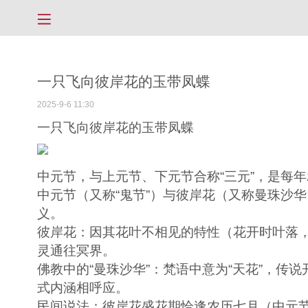
一只飞向彼岸花的玉带凤蝶
2025-9-6 11:30
一只飞向彼岸花的玉带凤蝶
中元节，与上元节、下元节合称“三元”，是每
中元节（又称“鬼节”）与彼岸花（又称曼珠沙华
义。
彼岸花：因其花叶不相见的特性（花开时叶落，
灵通往冥界。
佛教中的“曼珠沙华”：梵语中意为“天花”，
式内涵相呼应。
民间说法：彼岸花盛花期恰逢农历七月（中元