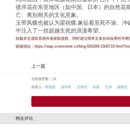
彼岸花在东亚地区（如中国、日本）的自然花期
亡、离别相关的文化意象。
玉带凤蝶也被认为梁祝蝶,象征着至死不渝、冲
中注入了一丝超越生死的浪漫希望。
转载本文请联系原作者获取授权，同时请注明本文来自张叔勇科学网
链接地址：
https://wap.sciencenet.cn/blog-504206-1500718.html?mo
上一篇
当前推荐数：
14
推荐人：
郭战胜
孙学军
尤明庆
孙颉
王涛
张晓良
网友评论