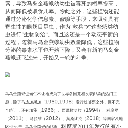
素，导致马岛金燕蛾幼幼虫被毒死的概率提高，
从而降低被取食几率。除此之外，这些植物还能
通过分泌化学信息素、蜜腺等手段，来吸引具有
寄生性的膜翅目昆虫，作为“救兵”对这些蛾类幼
虫进行“生物防治”。而且这还是一个动态平衡的
过程，随着马岛金燕蛾幼虫数量降低，这些植物
分泌的毒素水平也开始下降，又会有新的马岛金
燕蛾迁飞过来，开始又一轮的斗争。
马岛金燕蛾也当仁不让地成为了世界各国竞相发表邮票的热门主
1960,1998
题，除了马达加斯加（
）发行过邮票之外，据不完
1986
1994
全统计，还有加蓬（
）、西属撒哈拉（
）、科摩罗
2011
2012
2018
（
）、马拉维（
）、莫桑比克（
）等国家及地
科摩罗2011年发行的有小
区也发行过马岛金燕蛾的邮票。