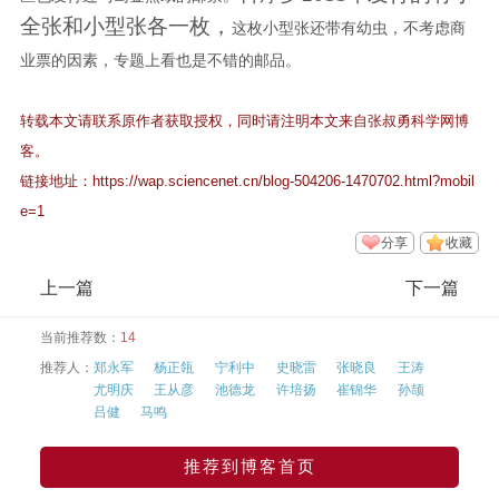
全张和
小型张各一枚，
这枚小型张还带有幼虫，不考虑商
业票的因素，专题上看也是不错的邮品。
转载本文请联系原作者获取授权，同时请注明本文来自张叔勇科学网博
客。
链接地址：
https://wap.sciencenet.cn/blog-504206-1470702.html?mobil
e=1
分享
收藏
上一篇
下一篇
当前推荐数：
14
推荐人：
郑永军
杨正瓴
宁利中
史晓雷
张晓良
王涛
尤明庆
王从彦
池德龙
许培扬
崔锦华
孙颉
吕健
马鸣
推荐到博客首页