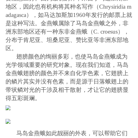
地区，因此也有机构将其种名写作（
Chrysiridia m
adagasca
），如马达加斯加
1960
年发行的邮票上就
是这种写法。金燕蛾属除了马岛金燕蛾之外，非
洲东部地区还有一种东非金燕蛾（
C. croesus
），
分布于肯尼亚、坦桑尼亚、赞比亚等非洲东部地
区。
翅膀颜色的绚丽多彩，也使马岛金燕蛾成为
光学领域重要的研究对象。现在我们知道，马岛
金燕蛾翅膀的颜色并不来自化学色素，它翅膀上
的鳞片其实并没有色素，而是源于日落蛾翅上的
带状鳞对光的干涉及相干散射，才让它的翅膀显
得五彩斑斓。
马岛金燕蛾如此靓丽的外表，可以帮助它们