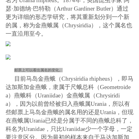
名为
Urania rhipheus
。
1874
年，英国昆虫学家
阿
瑟·加德纳·巴特勒（
Arthur Gardiner Butler
）通过
更为详细的形态学研究，将其重新划分到一个新
的属，称为金燕蛾属（
C
hrysiridia
），这个属名也
一直沿用至今。
邮票上可以看出属名的变化。
目前马岛金燕蛾（
Chrysiridia rhipheus
），即马
达加斯加金燕蛾，隶属于尺蛾总科（
Geometroide
a
）燕蛾科（
Uraniidae
）金燕蛾属（
Chrysiridi
a
），因为以前曾经被归入燕蛾属
Urania
，所以有
些邮票上马岛金燕蛾的属名用的还是
Urania
，但现
在燕蛾属
Urania
已经是分属于不同的燕蛾总科了，
科名为
Uranidae
，只比
Uraniidae
少一个字母，一定
要注意区分。因为最初的样本来自于马达加斯加