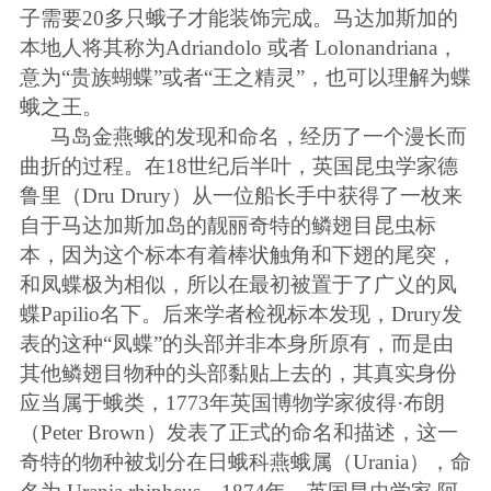
子需要
20
多只蛾子才能装饰完成。马达加斯加的
本地人将其称为
Adriandolo
或者
Lolonandriana
，
意为“贵族蝴蝶”或者“王之精灵”，也可以理解为蝶
蛾之王。
马岛金燕蛾的发现和命名，经历了一个漫长而
曲折的过程。在
18
世纪后半叶，英国昆虫学家德
鲁里（
Dru Drury
）从一位船长手中获得了一枚来
自于马达加斯加岛的靓丽奇特的鳞翅目昆虫标
本，因为这个标本有着棒状触角和下翅的尾突，
和凤蝶极为相似，所以在最初被置于了广义的凤
蝶
Papilio
名下。后来学者检视标本发现，
Drury
发
表的这种“凤蝶”的头部并非本身所原有，而是由
其他鳞翅目物种的头部黏贴上去的，其真实身份
应当属于蛾类，
1773
年英国博物学家彼得·布朗
（
Peter Brown
）发表了正式的命名和描述，这一
奇特的物种被划分在日蛾科燕蛾属（
Urania
），命