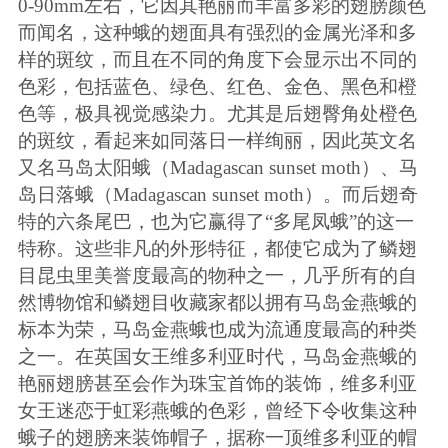
0-90mm
左右，它因其艳丽而丰富多彩的翅膀颜色
而闻名，这种蛾的翅面具有强烈的金属光泽和多
样的斑纹，而且在不同的角度下会显示出不同的
色彩，包括蓝色、绿色、红色、金色、黑色和橙
色等，极具视觉感染力。尤其是后翅臀角处橙色
的斑纹，看起来如同落日一样绚丽，因此英文名
又名马岛太阳蛾（
Madagascan sunset moth
）、马
岛日落蛾（
Madagascan sunset moth
）。而后翅奇
特的六条尾巴，也为它赢得了“多尾凤蛾”的这一
特称。这些非凡的外形特征，都使它成为了鳞翅
目昆虫里美誉度最高的物种之一，几乎所有的自
然博物馆和鳞翅目收藏家都以拥有马岛金燕蛾的
标本为荣，马岛金燕蛾也成为流通度最高的种类
之一。在英国女王维多利亚时代，马岛金燕蛾的
艳丽翅膀甚至会作为珠宝首饰的装饰，维多利亚
女王迷恋于虹彩燕蛾的色彩，曾经下令收集这种
蛾子的翅膀来装饰帽子，据称一顶维多利亚的帽