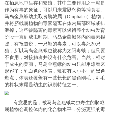
在栖息地中生存和繁殖，其中主要作用之一就是
作为有毒的象征，可以用来震慑鸟类等捕食者。
马岛金燕蛾幼虫取食脐戟属（
Omphalea
）植物，
并将脐戟属植物的毒素隔离在体内局部区域或排
泄掉，这些被隔离的毒素可以保留整个幼虫发育
阶段一直到成虫时期。马岛金燕蛾体内的毒素很
强，有报道说，一只蛾的毒素，可以毒死
20
只
猫，所以马岛金燕蛾也被称为太阳毒蛾；但只要
不食用，对接触者并没有什么危害。当然，相对
于成虫的美丽，马岛金燕蛾的幼虫只能用难看来
形容了：乳白色的体表，散布有大小不一的黑色
斑点，体表还覆盖有一些长长的黑色刚毛，刚毛
的棒状末尾是幼虫的识别特征之一。
有意思的是，被马岛金燕蛾幼虫寄生的脐戟
属植物会调控体内的化合物水平，分泌更强的毒