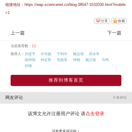
链接地址：
https://wap.sciencenet.cn/blog-38547-1532030.html?mobile
=1
分享
收藏
上一篇
下一篇
当前推荐数：
12
推荐人：
刘进平
许培扬
宁利中
雒运强
郑永军
陆仲绩
钟定胜
范振英
钟炳
杨正瓴
马鸣
孙颉
推荐到博客首页
网友评论
0 条评论
该博文允许注册用户评论 请
点击登录
没有更多评论啦！