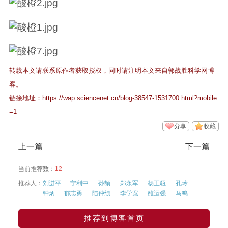
转载本文请联系原作者获取授权，同时请注明本文来自郭战胜科学网博
客。
链接地址：
https://wap.sciencenet.cn/blog-38547-1531700.html?mobile
=1
分享
收藏
上一篇
下一篇
当前推荐数：
12
推荐人：
刘进平
宁利中
孙颉
郑永军
杨正瓴
孔玲
钟炳
郁志勇
陆仲绩
李学宽
雒运强
马鸣
推荐到博客首页