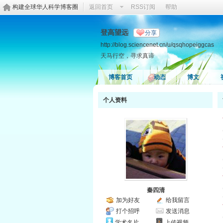
构建全球华人科学博客圈
返回首页
RSS订阅
帮助
登高望远
分享
http://blog.sciencenet.cn/u/qsqhopeiggcas
天马行空，寻求真谛
博客首页
动态
博文
个人资料
秦四清
加为好友
给我留言
打个招呼
发送消息
学术名片
上传视频