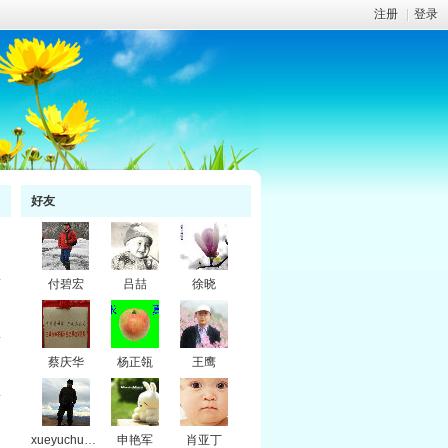
注册
|
登录
好友
付碧宏
吕喆
徐晓
蔡庆华
杨正瓴
王鹰
xueyuchuanqi
申艳军
肖亚丁