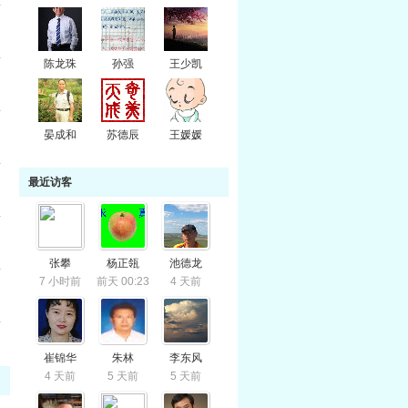
陈龙珠
孙强
王少凯
晏成和
苏德辰
王媛媛
最近访客
张攀
杨正瓴
池德龙
7 小时前
前天 00:23
4 天前
多
崔锦华
朱林
李东风
4 天前
5 天前
5 天前