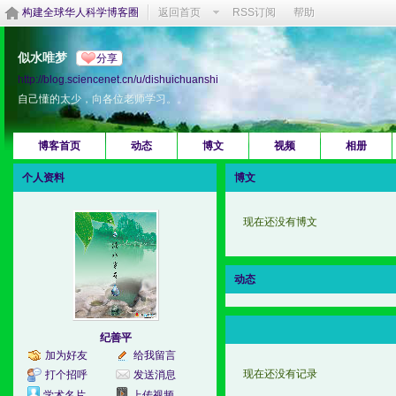
构建全球华人科学博客圈
返回首页
RSS订阅
帮助
似水唯梦
分享
http://blog.sciencenet.cn/u/dishuichuanshi
自己懂的太少，向各位老师学习。。
博客首页
动态
博文
视频
相册
个人资料
博文
现在还没有博文
动态
纪善平
加为好友
给我留言
现在还没有记录
打个招呼
发送消息
学术名片
上传视频