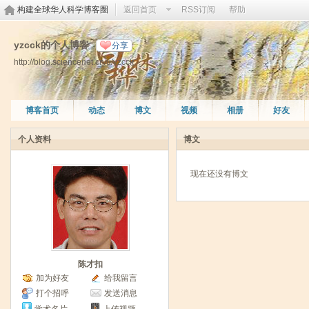
构建全球华人科学博客圈
返回首页
RSS订阅
帮助
yzcck的个人博客
分享
http://blog.sciencenet.cn/u/yzcck
博客首页
动态
博文
视频
相册
好友
个人资料
博文
现在还没有博文
陈才扣
加为好友
给我留言
打个招呼
发送消息