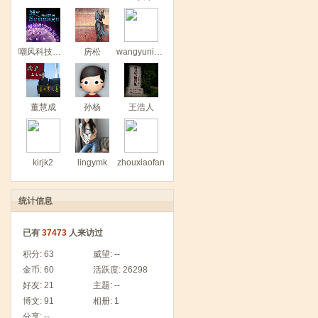
嘲风科技动漫
房松
wangyuniub2014
董慧成
孙杨
王浩人
kirjk2
lingymk
zhouxiaofan
统计信息
已有
37473
人来访过
积分:
63
威望:
--
金币:
60
活跃度:
26298
好友:
21
主题:
--
博文:
91
相册:
1
分享:
--