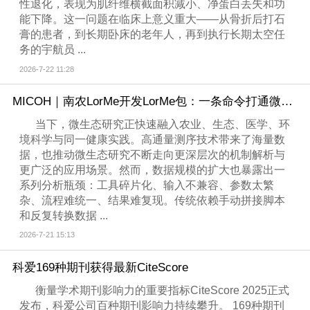
性退化，表现为肌纤维横截面积减小、净蛋白丢失和功
能下降。这一问题在临床上意义重大——从骨折后打石
膏的患者，到长期卧床的老年人，再到执行长期太空任
务的宇航员 ...
2026-7-22 11:28
MICOH｜南农LorMe开发LorMe包：一条命令打通微生物组分析全流程
当下，微生态研究正快速融入农业、生态、医学、环
境科学与同一健康实践。高通量测序技术带来了海量数
据，也推动微生态研究不断走向更深层次的机制解析与
更广泛的应用场景。然而，数据规模的扩大也暴露出一
系列分析瓶颈：工具碎片化、输入不兼容、参数太繁
杂、流程难统一、结果难复现。传统依赖手动拼接脚本
和反复转换数据 ...
2026-7-21 15:13
科爱169种期刊获得最新CiteScore
衡量学术期刊影响力的重要指标CiteScore 2025正式
发布，科爱公司百种期刊影响力持续攀升。 169种期刊