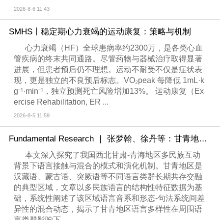
2026-8-6 11:43
SMHS丨稳定期心力衰竭的运动康复：策略与机制
心力衰竭（HF）全球患病率约2300万，是各类心血
管疾病的终末共同通路。尽管药物与器械治疗取得显著
进展，但患者预后仍不理想。运动不耐受不仅是症状表
现，更是独立的不良预后标志。VO₂peak 每降低 1mL·k
g⁻¹·min⁻¹，独立预测死亡风险增加13%。 运动康复（Ex
ercise Rehabilitation, ER ...
2026-8-5 11:59
Fundamental Research ｜ 张梦翰、徐丹等：甘青地区是语言“熔炉”：多民族语言如何相互塑造
本文深入探究了我国西北甘肃-青海地区多民族互动
背景下语言接触与混合的模式和演化机制。甘青地区是
汉藏语、蒙古语、突厥语等不同语言类群长期共存交融
的典型区域，文章以多民族语言的结构性特征数据为基
础，系统性阐述了该区域语言音系和形态-句法系统间差
异性的混合动态，揭示了甘青地区语言多样性在周围语
言类群影响下 ...