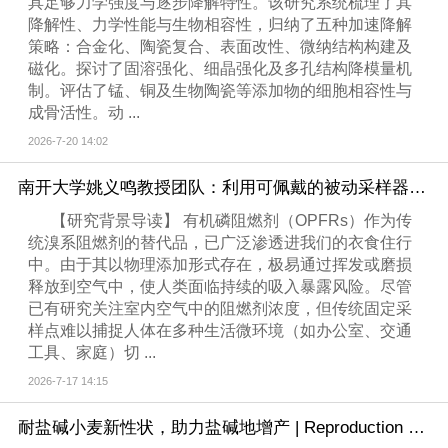
具足够力学强度与逐步降解特性。该研究系统梳理了其
降解性、力学性能与生物相容性，归纳了五种加速降解
策略：合金化、陶瓷复合、表面改性、微纳结构构建及
磁化。探讨了固溶强化、细晶强化及多孔结构降模量机
制。评估了锰、铜及生物陶瓷等添加物的细胞相容性与
成骨活性。动 ...
2026-7-20 14:02
南开大学姚义鸣教授团队：利用可佩戴的被动采样器追踪个人空气暴露，评估有机磷阻燃剂对人体内分泌及氧化损伤的影响
【研究背景导读】 有机磷阻燃剂（OPFRs）作为传
统溴系阻燃剂的替代品，已广泛渗透进我们的衣食住行
中。由于其以物理添加形式存在，极易通过挥发或磨损
释放到空气中，使人类面临持续的吸入暴露风险。尽管
已有研究关注室内空气中的阻燃剂浓度，但传统固定采
样点难以捕捉人体在多种生活微环境（如办公室、交通
工具、家庭）切 ...
2026-7-17 14:15
耐盐碱小麦新性状，助力盐碱地增产 | Reproduction and Breeding封面文章