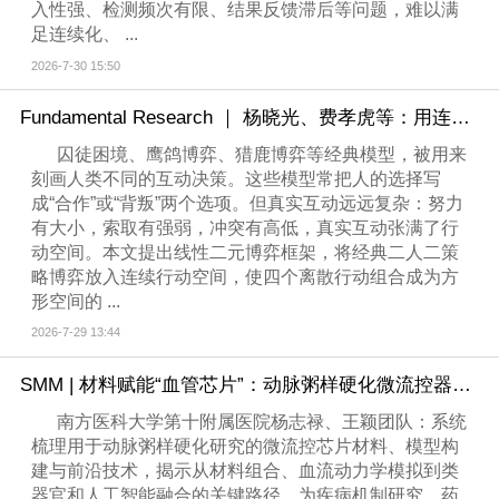
入性强、检测频次有限、结果反馈滞后等问题，难以满
足连续化、 ...
2026-7-30 15:50
Fundamental Research ｜ 杨晓光、费孝虎等：用连续博弈看见人类互动的相互关联
囚徒困境、鹰鸽博弈、猎鹿博弈等经典模型，被用来
刻画人类不同的互动决策。这些模型常把人的选择写
成“合作”或“背叛”两个选项。但真实互动远远复杂：努力
有大小，索取有强弱，冲突有高低，真实互动张满了行
动空间。本文提出线性二元博弈框架，将经典二人二策
略博弈放入连续行动空间，使四个离散行动组合成为方
形空间的 ...
2026-7-29 13:44
SMM | 材料赋能“血管芯片”：动脉粥样硬化微流控器件研究进展
南方医科大学第十附属医院杨志禄、王颖团队：系统
梳理用于动脉粥样硬化研究的微流控芯片材料、模型构
建与前沿技术，揭示从材料组合、血流动力学模拟到类
器官和人工智能融合的关键路径，为疾病机制研究、药