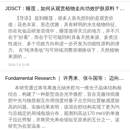
JDSCT：睡莲，如何从观赏植物走向功效护肤原料？从提取技术到机制研究的全面解析
【导语】 提到睡莲，很多人首先想到的是观赏价
值：花色丰富、形态优雅，具有鲜明的水生植物特征。
但在化妆品研发语境中，睡莲值得关注的地方，并不只
在于“好看”，而在于它可能同时具备天然来源、多类活
性成分、多个功效方向和进一步开发为功能性原料的潜
力。 在“纯净美妆”与可持续消费浪潮推动下，天然植物
来源的 ...
2026-7-8 11:48
Fundamental Research ｜ 许秀来、张斗国等： 迈向可靠的量子器件：实现高鲁棒性的室温强耦合
本研究通过将等离激元纳米腔与一维光子晶体结构相
结合，构建了一种新型混合光学微腔，旨在克服传统微
腔中光与物质相互作用强度对量子点空间位置敏感度较
高的问题。实验结果表明，该混合腔结构实现了更为均
匀且稳定的局域电场分布，观测到高达170 meV的单激
子拉比劈裂，并将荧光寿命缩短至原来的五分之一。该
研究为在室温条 ...