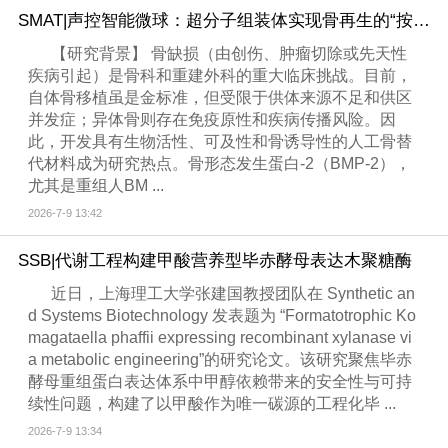
SMAT|声控智能微球：超分子组装体实现骨再生的“按需给药+物理激活”双效协同
【研究背景】 骨缺损（由创伤、肿瘤切除或先天性
疾病引起）是骨科和重建外科的重大临床挑战。目前，
自体骨移植虽是金标准，但受限于供体来源不足和供区
并发症；异体骨则存在免疫原性和疾病传播风险。因
此，开发具有生物活性、可及性和骨诱导性的人工骨替
代材料成为研究热点。骨形态发生蛋白-2（BMP-2），
尤其是重组人BM ...
2026-7-9 13:42
SSB|代谢工程构建甲酸营养型毕赤酵母表达木聚糖酶
近日，上海理工大学张建国教授团队在 Synthetic an
d Systems Biotechnology 发表题为 “Formatotrophic Ko
magataella phaffii expressing recombinant xylanase vi
a metabolic engineering”的研究论文。该研究聚焦毕赤
酵母重组蛋白表达体系中甲醇依赖带来的安全性与可持
续性问题，构建了以甲酸作为唯一碳源的工程化毕 ...
2026-7-9 13:34