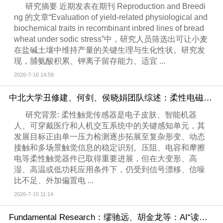
研究摘要 近期发表在期刊 Reproduction and Breedi
ng 的文章“Evaluation of yield-related physiological and
biochemical traits in recombinant inbred lines of bread
wheat under sodic stress”中，研究人员筛选出可让小麦
在盐碱土壤中维持产量的关键生理与生化性状。研究发
现，脯氨酸积累、钾离子留存能力、适宜 ...
2026-7-16 14:59
中北大学丑修建、何剑、侯晓娟团队综述：柔性电磁感应型触觉传感器研究进展与展望
研究背景: 柔性触觉传感器是电子皮肤、智能机器
人、可穿戴医疗和人机交互系统中的关键感知单元，其
发展目标正由单一压力检测逐步拓展至复杂形变、动态
接触和多场景触觉信息的稳定识别。压阻、电容和摩擦
电等柔性触觉器件已取得重要进展，但在大变形、高
湿、高温或低功耗应用条件下，仍受到信号漂移、信噪
比不足、外加偏置电 ...
2026-7-15 11:14
Fundamental Research：缪驰远、胡金龙等：AI“读懂”近30万文献：中国水文研究近20年发展脉络新洞察