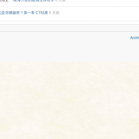
的博文
一株海刀豆的硬核生存哲学
6 天前
底是否胰腺癌？第一章 CT结果
6 天前
Archi