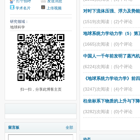
打个招呼
发送消息
学术名片
上传视频
对时下流体压强、浮力及势能
(1519)次阅读
|
(2)个评论
研究领域：
地球科学
地球系统力学动力学（5）第
(1665)次阅读
|
(0)个评论
中国人一千年前发明了蒸汽机
(6224)次阅读
|
(5)个评论
《地球系统力学动力学》前四
(3247)次阅读
|
(4)个评论
扫一扫，分享此博客主页
柱坐标系下物质的上升与下降
(3282)次阅读
|
(0)个评论
留言板
全部
动态