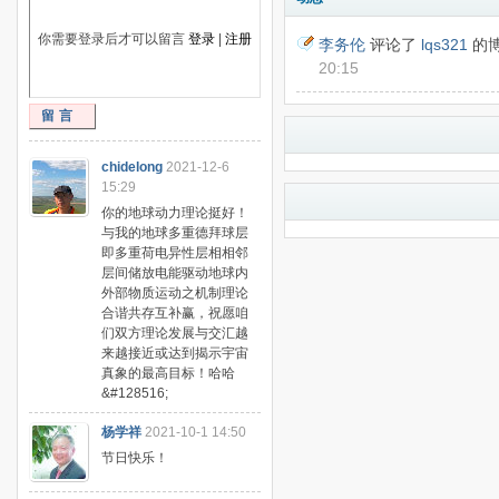
你需要登录后才可以留言
登录
|
注册
李务伦
评论了
lqs321
的
20:15
留言
chidelong
2021-12-6
15:29
你的地球动力理论挺好！
与我的地球多重德拜球层
即多重荷电异性层相相邻
层间储放电能驱动地球内
外部物质运动之机制理论
合谐共存互补赢，祝愿咱
们双方理论发展与交汇越
来越接近或达到揭示宇宙
真象的最高目标！哈哈
&#128516;
杨学祥
2021-10-1 14:50
节日快乐！