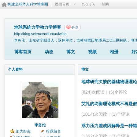
构建全球华人科学博客圈
返回首页
RSS订阅
帮助
地球系统力学动力学博客
分享
http://blog.sciencenet.cn/u/lwlsn
李务伦：山东省宁阳县人；退休单位：吉林省煤田地质局二O三勘探队；电话、微信
博客首页
动态
博文
视频
相册
好
个人资料
博文
地球研究欠缺的基础物理理论
(824)次阅读
|
(6)个评论
艾礼的均衡理论模式不再是假
(1014)次阅读
|
(1)个评论
李务伦
浮力压力差成因解释是一种错
加为好友
给我留言
(1362)次阅读
|
(3)个评论