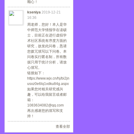
顺心！
kseniya
2019-12-21
16:36
周老师，您好！本人是华
中师范大学情报学在读硕
士，目前正在进行虚拟学
术社区系统有序度方面的
研究，故发此问卷，恳请
您拨冗填写以下问卷。本
问卷实行匿名制，所有数
据只用于统计分析，请放
心填写。
链接如下：
https://www.wjx.cn/hj/bi2jn
usxz0e6lq1vdku84g.aspx
如果您对相关研究感兴
趣，可以给我留言或者邮
箱：
1083634082@qq.com
再次感谢您的填写和支
持！
查看全部