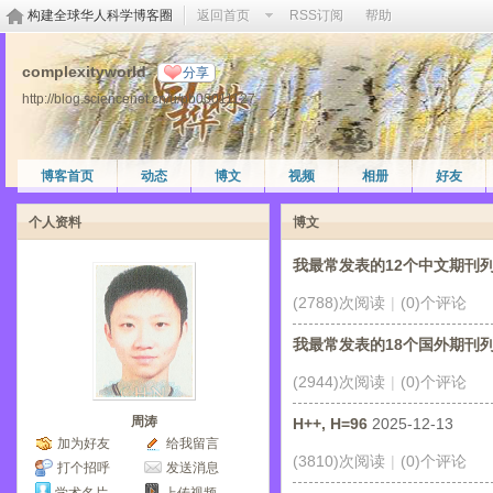
构建全球华人科学博客圈
返回首页
RSS订阅
帮助
complexityworld
分享
http://blog.sciencenet.cn/u/pb00011127
博客首页
动态
博文
视频
相册
好友
个人资料
博文
我最常发表的12个中文期刊
(2788)次阅读
|
(0)个评论
我最常发表的18个国外期刊
(2944)次阅读
|
(0)个评论
周涛
H++, H=96
2025-12-13
加为好友
给我留言
(3810)次阅读
|
(0)个评论
打个招呼
发送消息