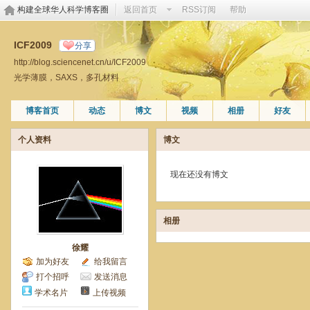
构建全球华人科学博客圈
返回首页
RSS订阅
帮助
ICF2009
分享
http://blog.sciencenet.cn/u/ICF2009
光学薄膜，SAXS，多孔材料
博客首页
动态
博文
视频
相册
好友
个人资料
博文
现在还没有博文
相册
徐耀
加为好友
给我留言
打个招呼
发送消息
学术名片
上传视频