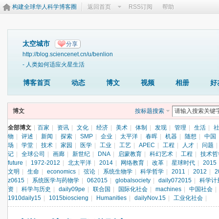
构建全球华人科学博客圈
返回首页
RSS订阅
帮助
太空城市
分享
http://blog.sciencenet.cn/u/benlion
- 人类如何适应火星生活
博客首页
动态
博文
视频
相册
好
博文
按标题搜索
全部博文
|
百家
|
资讯
|
文化
|
经济
|
美术
|
体制
|
发现
|
管理
|
生活
|
物
|
评述
|
新闻
|
探索
|
SMP
|
企业
|
太平洋
|
春晖
|
机器
|
随想
|
中国
场
|
学堂
|
技术
|
家园
|
医学
|
工业
|
工艺
|
APEC
|
工程
|
人才
|
问题
|
记
|
全球公司
|
画廊
|
新世纪
|
DNA
|
启蒙教育
|
科幻艺术
|
工程
|
技术哲
future
|
1972-2012
|
北太平洋
|
2014
|
网络教育
|
改革
|
星球时代
|
2015
文明
|
生命
|
economics
|
弦论
|
系统生物学
|
科学哲学
|
2011
|
2012
|
2
z0615
|
系统医学与药物学
|
062015
|
globalsociety
|
daily072015
|
科学计
资
|
科学与历史
|
daily09pe
|
联合国
|
国际化社会
|
machines
|
中国社会
|
1910daily15
|
1015bioscieng
|
Humanities
|
dailyNov.15
|
工业化社会
|