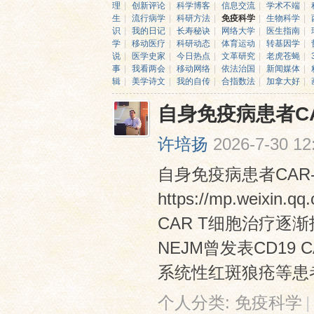
理
|
创新评论
|
科学博客
|
信息交流
|
学术不端
|
生
|
流行病学
|
科研方法
|
免疫科学
|
生物科学
|
识
|
我的日记
|
长寿秘诀
|
网络大学
|
医生指南
|
学
|
移动医疗
|
科研动态
|
体育运动
|
转基因学
|
说
|
医学史家
|
今日热点
|
文革研究
|
老虎苍蝇
|
事
|
我看两会
|
移动网络
|
依法治国
|
新闻媒体
|
辑
|
美学诗文
|
我的自传
|
合指数法
|
加拿大好
|
自身免疫病患者C
网
许培扬
2026-7-30 12
自身免疫病患者CAR
https://mp.weixin
CAR T细胞治疗逐
NEJM曾发表CD1
系统性红斑狼疮等患者
个人分类:
免疫科学
|