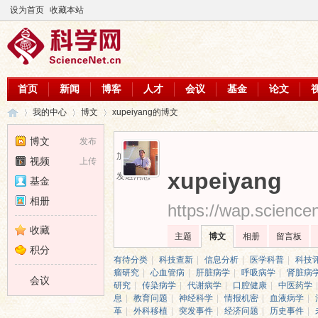
设为首页
收藏本站
首页
新闻
博客
人才
会议
基金
论文
我的中心
博文
xupeiyang的博文
博文
发布
加为好友
视频
上传
科
›
›
›
xupeiyang
发送消息
基金
相册
https://wap.science
收藏
主题
博文
相册
留言板
积分
有待分类
|
科技查新
|
信息分析
|
医学科普
|
科技
瘤研究
|
心血管病
|
肝脏病学
|
呼吸病学
|
肾脏病
会议
研究
|
传染病学
|
代谢病学
|
口腔健康
|
中医药学
|
息
|
教育问题
|
神经科学
|
情报机密
|
血液病学
|
革
|
外科移植
|
突发事件
|
经济问题
|
历史事件
|
学