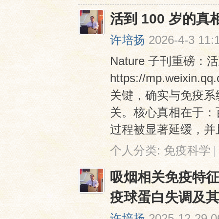
活到 100 岁
许培扬
2026-4-3 11:
Nature 子刊重磅
https://mp.weixin
关键，确实与免疫系
关。核心真相在于：
过程被显著延缓，并且
个人分类:
免疫科学
|
吸烟相关免疫特
疫球蛋白失调及
许培扬
2025-12-29 0