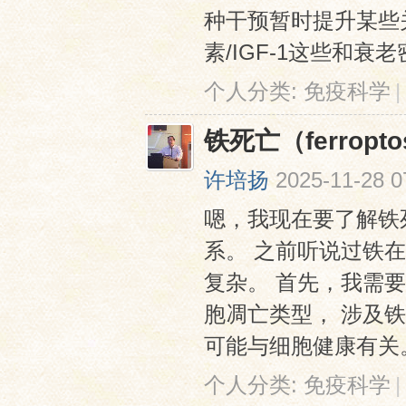
种干预暂时提升某些
素/IGF-1这些和衰
个人分类:
免疫科学
|
铁死亡（ferrop
许培扬
2025-11-28 0
嗯，我现在要了解铁死亡
系。 之前听说过铁
复杂。 首先，我需
胞凋亡类型， 涉及
可能与细胞健康有关。 
个人分类:
免疫科学
|