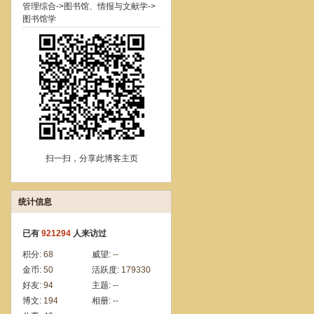
管理综合->图书馆、情报与文献学->
图书馆学
扫一扫，分享此博客主页
统计信息
已有
921294
人来访过
积分:
68
威望:
--
金币:
50
活跃度:
179330
好友:
94
主题:
--
博文:
194
相册:
--