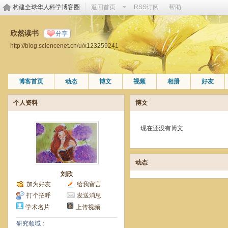
构建全球华人科学博客圈
返回首页
RSS订阅
帮助
欣然读书
分享
http://blog.sciencenet.cn/u/x123259241
博客首页
动态
博文
视频
相册
好友
个人资料
博文
现在还没有博文
动态
刘欣
加为好友
给我留言
打个招呼
发送消息
学术名片
上传视频
研究领域：