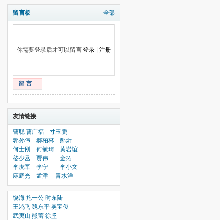
留言板
全部
你需要登录后才可以留言
登录
|
注册
留言
友情链接
曹聪
曹广福
寸玉鹏
郭孙伟
郝柏林
郝炘
何士刚
何毓琦
黄岩谊
嵇少丞
贾伟
金拓
李虎军
李宁
李小文
麻庭光
孟津
青水洋
饶海
施一公
时东陆
王鸿飞
魏东平
吴宝俊
武夷山
熊蕾
徐坚