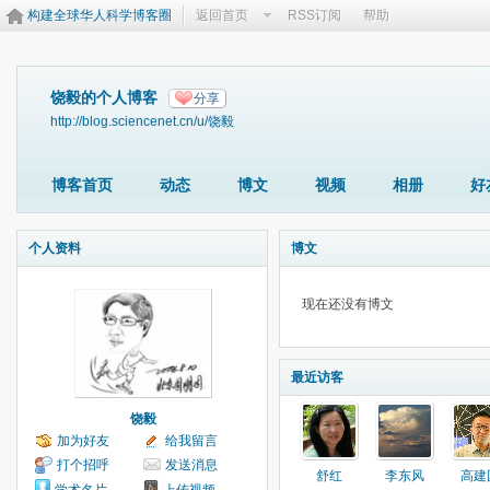
构建全球华人科学博客圈
返回首页
RSS订阅
帮助
饶毅的个人博客
分享
http://blog.sciencenet.cn/u/饶毅
博客首页
动态
博文
视频
相册
好
个人资料
博文
现在还没有博文
最近访客
饶毅
加为好友
给我留言
打个招呼
发送消息
舒红
李东风
高建