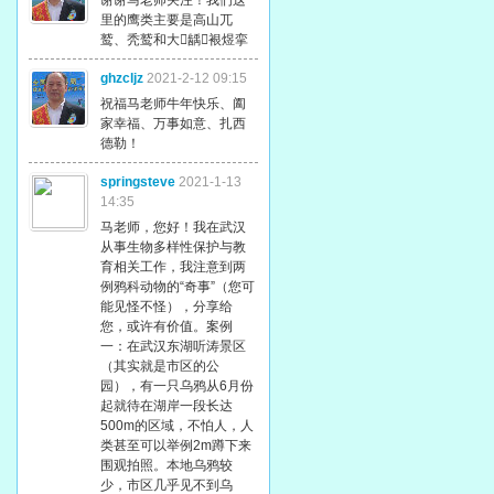
谢谢马老师关注！我们这
里的鹰类主要是高山兀
鹫、秃鹫和大龋裉煜挛
ghzcljz
2021-2-12 09:15
祝福马老师牛年快乐、阖
家幸福、万事如意、扎西
德勒！
springsteve
2021-1-13
14:35
马老师，您好！我在武汉
从事生物多样性保护与教
育相关工作，我注意到两
例鸦科动物的“奇事”（您可
能见怪不怪），分享给
您，或许有价值。案例
一：在武汉东湖听涛景区
（其实就是市区的公
园），有一只乌鸦从6月份
起就待在湖岸一段长达
500m的区域，不怕人，人
类甚至可以举例2m蹲下来
围观拍照。本地乌鸦较
少，市区几乎见不到乌