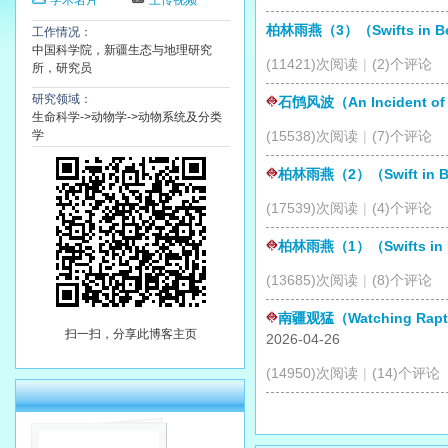
学术名片
上传视频
柏林雨燕（3）（Swifts in Be
工作情况：
中国科学院，新疆生态与地理研究
(11421)次阅读
|
(2)个评论
所，研究员
研究领域：
石鸻风波（An Incident of S
生命科学->动物学->动物系统及分类
学
(15538)次阅读
|
(7)个评论
柏林雨燕（2）（Swift in B
(17539)次阅读
|
(4)个评论
柏林雨燕（1）（Swifts in B
(13685)次阅读
|
(8)个评论
南疆观猛（Watching Raptors
扫一扫，分享此博客主页
2026-04-26
(14950)次阅读
|
(14)个评论