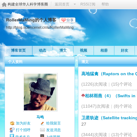
构建全球华人科学博客圈
返回首页
RSS订阅
帮助
RollerMaMing的个人博客
分享
http://blog.sciencenet.cn/u/RollerMaMing
博客首页
动态
博文
视频
相册
好友
个人资料
博文
高地猛禽（Raptors on the Qi
(1226)次阅读
|
(15)个评论
柏林雨燕（4）（Swifts in B
(11047)次阅读
|
(8)个评论
马鸣
卫星轨迹（Satellite tracking 
加为好友
给我留言
27
打个招呼
发送消息
(3444)次阅读
|
(13)个评论