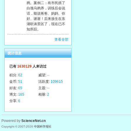
鸦。案例二：有市民抓了
白颈乌鸦养，训练后会说
话，能说爸爸、妈妈、你
好、谢谢！后来放生在东
湖听涛景区了，现在已不
知所踪。
查看全部
统计信息
已有
1630129
人来访过
积分:
62
威望:
--
金币:
51
活跃度:
109615
好友:
65
主题:
--
博文:
165
相册:
2
分享:
6
Powered by
ScienceNet.cn
Copyright © 2007-
2026
中国科学报社