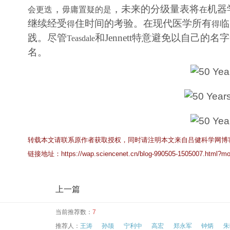
，
，未来的分级量表将
机器
会更迭
毋庸置疑的是
在
继续经受
住时间的考验。在现代医学所有
临
得
得
践。尽管
和
Jennett
特意避免以自己的名字
Teasdale
名。
转载本文请联系原作者获取授权，同时请注明本文来自吕健科学网博
链接地址：
https://wap.sciencenet.cn/blog-990505-1505007.html?mo
上一篇
当前推荐数：
7
推荐人：
王涛
孙颉
宁利中
高宏
郑永军
钟炳
朱