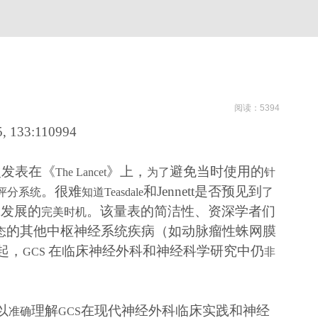
阅读：5394
25, 133:110994
次发表在《
》上，
避免当时使用的
The Lancet
为了
针
。很难
和
Jennett
是否预见到
评分系统
知道
Teasdale
了
究发展的
。该量表的简洁性、资深学者们
完美时机
的其他中枢神经系统疾病（如动脉瘤性蛛网膜
态
起，
在临床神经外科和神经科学研究中仍
GCS
非
以
理解
在现代神经外科临床实践和神经
准确
GCS