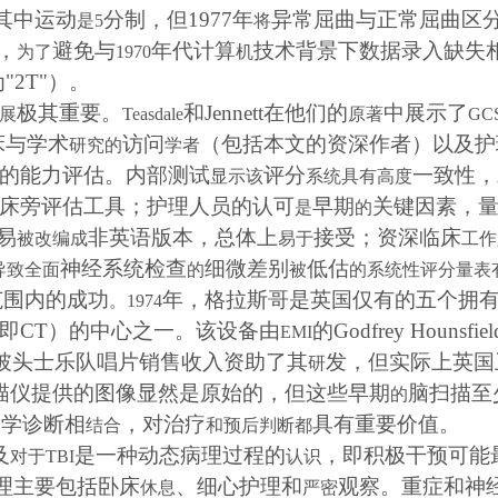
其中运动
分制，但
1977
年
异常屈曲与正常屈曲区
是
5
将
，
避免与
年代计算
技术背景下数据录入缺失
为了
1970
机
为
"2T"
）。
极其重要。
和
Jennett
在他们的
中展示了
展
Teasdale
原著
GC
床与学术
访问
（包括本文的资深作者）以及护
研究的
学者
的能力评估。内部测试
评分
一致性，
显示该
系统具有高度
床旁评估工具；护理人员的认可
早期
关键因素，
是
的
易
非英语版本，总体上
接受；资深临床
被改编成
易于
工作
神经系统检查
细微差别
低估
导致全面
的
被
的系统性评分量表
范围内的成功
年，格拉斯哥是英国仅有的五个拥
。
1974
即
CT
）的中心之一。该设备由
的
Godfrey Hounsfiel
EMI
披头士乐队唱片销售收入资助了其
发，但实际上英国
研
描仪提供的图像显然是原始的，但这些早期
脑扫描至
的
射学诊断相
，对治疗
具有重要价值
。
结合
和预后判断都
及
是一种动态病理过程的
，即积极干预可能
对于
TBI
认识
理主要包括卧床
、细心护理和
观察。重症和神
休息
严密