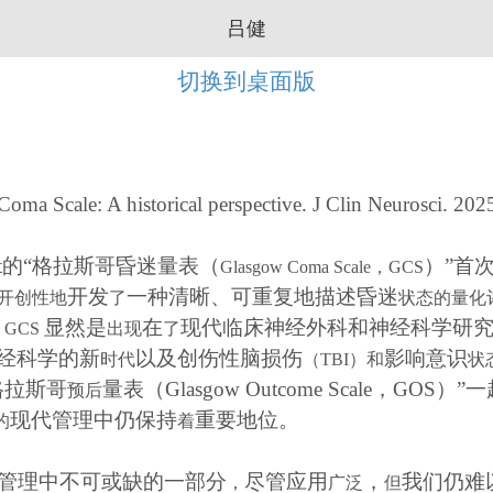
吕健
切换到桌面版
Coma Scale: A historical perspective. J Clin Neurosci. 20
t
的
“
格拉斯哥昏迷量表（
）
”
首
Glasgow Coma Scale
，
GCS
开发
一种清晰、可重复地描述昏迷
开创性地
了
状态的量化
，
显然是
在
现代临床神经外科和神经科学研
GCS
出现
了
经科学的新
以及创伤性脑损伤
影响意识
时代
（
TBI
）和
状
格拉斯哥
量表
（
Glasgow Outcome Scale
，
GOS
）”
一
预后
现代管理中仍保持
重要地位。
的
着
管理中不可或缺的一部分
尽管应用
，
我们仍难
，
广泛
但