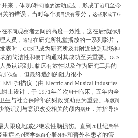
分开来，
体现
6
种
运动
，形成了
至今
可能的
反应
沿用
相关的错误，当时每个
零分，
项目没有
这些形成了
G
在
观察者
间的高度一致性，这在后续
研
S
不同
之
的
理人员，
在研究所礼堂播放的一系列影片，
通过
发表时，
已成为研究所及
附近缺乏现场神
GCS
其
量表的简洁性和
沟通对其成功至关重要。
便于
GCS
人员认识到其临床有效性以及作为研究工具的
，但最终遇到的阻力很小。
有所保留
有
EMI
扫描仪（由
Electric and Musical Industries
d
爵士设计，于
1971
年首次
临床，五年内全
用于
卫生与社会保障部的财政资助更为重要。
考虑到
少能识别与意识改变相关的颅内
，并指导
病灶
治
最大限度地减少继发性脑损伤。直到
世纪
半
20
后
经重症
医学
心脏
和普外科患者的管
监护
源自
外科