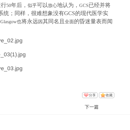
运行
年后，
可以
地认为，
已经并将
50
似乎
放心
GCS
系统；同样，很难想象没有
GCS
的现代医学实
，
将永远
其同名且
的昏迷量表而闻
Glasgow
也
因
全面
分享
收藏
下一篇