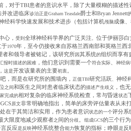
前，对于
TBI
患者的意识水平，除了大量模糊的描述性
并改进临床
爵士和
Bryan Jennett
后
诊治正是
Graham Teasdale
神经科学快速发展和技术进步（包括计算机
成像、
颅脑
中心，
全球神经科学界的广泛关注
位于伊丽莎白
受到
。
立于
年，至今仍接收来自苏格兰西南部和英格兰西
1970
理者和领导者被铭记，该研究所
其系统
组织而享有
因
的
，他们意识到需要一个
、
汇报时描述的困难
符合实际
神经病
，
开发该量表的主要
。
这是
初衷
酒吧，而是在研究所的围墙内，
研究活跃
神经
正值
TBI
、
位
和医生之间对患者临床状态的
，也无
之间
描述产生歧义
相对复杂的临床神经系统检查，常与昏迷
家完成的
状态
的
GCS
非常明确地指出，简单的床旁评估量表从未
原文
处在于其简洁和实用，作为患者意识
评分系
状态的一个
最大限度地减少观察者
间的
。
的三个行为
之
分歧
组成
GCS
语言反应
神经系统整合
恢复的指标；睁眼
反
是反映
能力
是