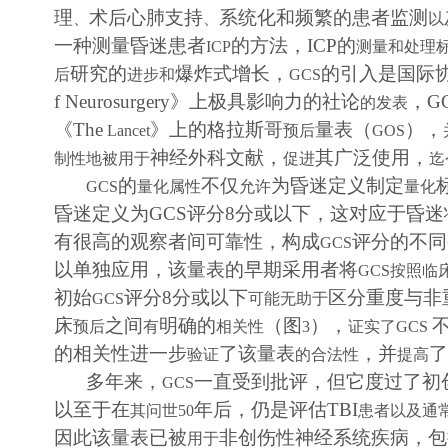
理
术后心肺支持
系统化和频繁的患者监测
、
、
以
一种测量昏迷患者
的方法，
ICP
的
ICP
测量和处理
研究的
爆炸式增长，
的引入是国际
后
进步和
GCS
f Neurosurgery
》上极具影响力的社论
，
G
的发表
《
The
》上的格拉斯哥
量表（
），
Lancet
预后
GOS
神经外科文献，
其广泛使用，
制性地被用于
促进
迄
的
不仅
为昏迷定义制定
GCS
量化属性
允许
量化
昏迷定义为
GCS
评分
8
分或以下，这对应于昏迷
有很高的观察者间可靠性，构成
评分的不同
GCS
以单独应用，该量表的早期采用者将
GCS
按照临
初始
评分
8
分或以下
区分重度与非
GCS
可能无助于
床
之间
明确的
（图
），
预后
有
相关性
3
证实了
GCS
的相关性进一步
了该量表
，并
了
验证
的合法性
提高
多年来，
一直受到批评，但它度过了初
GCS
以至于在
年后，仍是评估
TBI
其问世
50
患者以及通
因此该量表已被
非创伤性神经系统疾病，包
用于