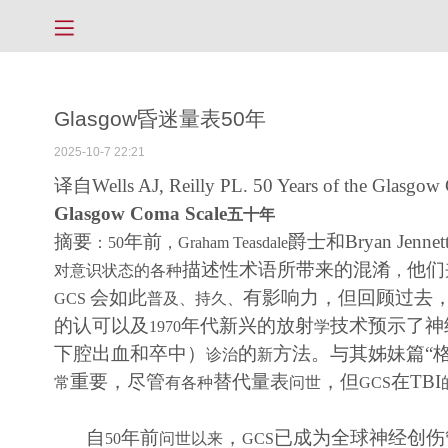
Glasgow昏迷量表50年
2025-10-7 22:21
译自
Wells AJ, Reilly PL. 50 Years of the Glasgow 
Glasgow Coma Scale
五十年
摘要
年前
爵士和
Bryan Jennet
：
50
，
Graham Teasdale
描述性术语所带来的混淆
他们
对意识状态的各种
，
会如此
有影响力，但回顾过去
GCS
普及、持久、
的认可以及
年代新兴的放射
技术预示了神
1970
学
下腔出血和卒中）
的
方法。与其姊妹
篇
“
诊治
新
重要，尽管
替代量表
，但
在
TBI
常
有各种
问世
GCS
自
年前
，
已成为全球神经创伤
50
问世以来
GCS