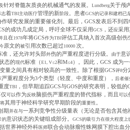
针对脊髓灰质炎的机械通气的发展。
关于颅
及
Lundberg
着
管理的新
。患者
标志
TBI
主动医疗
阶段
GCS
的记录和建档已
协作研究发展的重要催化剂。最后，
GCS
发表后不到四
CS
的成功几成定局，
呼吁全球不仅采用
，还
采用
GCS
应
在
年将
GCS
评估工具纳入首次高级创伤
并且
1978
作为
TBI
原文的
引用次数已超过
次。
今
被
10000
标准，还允许对头部
伤的严重程度进行分级。
意
外
由于
状态的
标准（
和
M
）。因此，
GCS
成为一
现代
E1, V
≤
2
≤
4
变量之间具有相对较高的一致性。除了根据
GCS
分
评
8
严重程度
分为
3
个类型
（轻度、中度和重度），
床
后者催
重度
，但早期追踪
GCS
与
GOS
的研究表明，较低的
TBI
不仅
作为
脑损伤严重程度的替代指标，而且
可以
反映
可以
其用于神经科学研究早期阶段的
。
将
重要性
创期
一系列竞争性分级量表（无论是否包含其他
并在与
意识状态的关键组成部分。
常的
GCS
的吸引力在很大程度上
括世界神经外科
联合会动脉瘤性蛛网膜下腔出血
医师