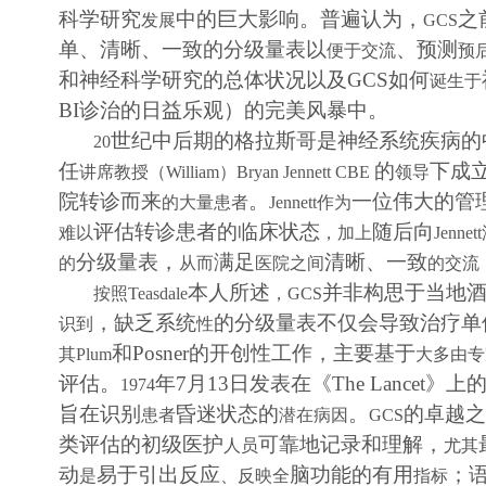
科学研究
中的巨大影响。普遍认为，
之
发展
GCS
单、清晰、一致的分级量表以
、预测
便于交流
预
和神经科学研究的总体状况以及
GCS
如何
诞生于
BI
诊治的日益乐观
）的完美风暴中。
世纪中后期的格拉斯哥是神经系统疾病的
20
任
的
下成
讲席教授（
William
）
Bryan Jennett CBE
领导
院转诊而来
。
一位伟大的管
的大量患者
Jennett
作为
评估转诊患者的临床状态
随后向
难以
，加上
Jennett
分级量表，
满足
清晰、一致
的
从而
医院之间
的交流
本人所述
并非构思于当地
按照
Teasdale
，
GCS
，缺乏系统
的分级量表不仅会导致治疗单
识到
性
和
Posner
的开创性工作，主要基于
其
Plum
大多由专
评估。
年
7
月
13
日发表在《
The Lancet
》上
1974
旨在识别
昏迷状态的
。
的卓越之
患者
潜在病因
GCS
类评估的初级医护
可靠地记录和理解，
人员
尤其
动
易于引出反应
脑功能的有用
；
是
、反映全
指标