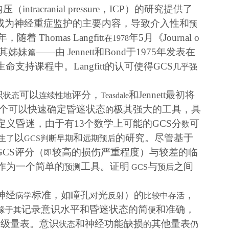
内压
（
intracranial pressure
，
ICP
）
的研究提供了
成为神经重症监护的主要内容，导致介入性和
预
年，随着
Thomas Langfitt
年
5
月《
Journal o
在
1978
其姊妹
——
由
Jennett
和
Bond
于
1975
年发表在
篇
生命支持课程中。
Langfitt
的认可使得
GCS
几乎强
识
可以
评分，
和
Jennett
最初将
状态
连续性地
Teasdale
个可以快速确定昏迷状态
极其强大的工具，具
的
定义昏迷，由于有
13
个数学上可能的
GCS
分
可
数
以
和
的研究。尽管基于
生了
GCS
判断早期
远期预后
GCS
评分（
较高的损伤严重程度）与较差的临
即
作为一个简单的
工具。证明
与
之间
预测
GCS
预后
神经
标准，如瞳孔
光
）的
，
病学
对
反射
比较中存活
记录意识水平和昏迷状态的简
和准确，
缘于其
便
分级量表。意识
和神经功能缺损
其他量表
状态
的
仍