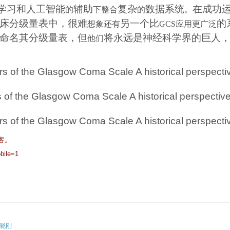
学习和人工智能
辅助
复杂
数据系统
在成功
的
下整合
的
。
床分级量表中，很难
另一个比
的
想象还有
GCS
应用更广泛
命名其分级量表，但
将永远是神经科学界的巨人
他们
客。
bile=1
晓刚