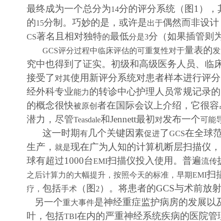
最终成为一个总分为
分的评分系统
（图
1
）
，
14
的
分制。巧妙的是，或许是
偶然而非设计
15
出于
著名且相对独特
最低
分（如果插管则
CS
的
分是
3
量表的
GCS
评分过程中临床评估的可重复性对于
发
究中也得到了证实。初级和高级医务人员、临
接受了
使用新评分系统对患者样本进行评分
对其
经外科专业
的转诊中心护理人员常规记录的
能力
的概念很快
者在国际会议上介绍，它很容
被原创
潜力，尽管
和
Jennett
最初
发布一个
Teasdale
对
可能
这一时期
几个关键因素
了
在全球
有
促进
GCS
生产，
现在广为人知的计算机断层扫描仪
，
就是
球有超过
1000
台
扫描仪投入使用。普遍
EMI
流传
扫
之后计算力的大幅提升，按照今天的标准，早
期
EMI
包括
（图
）。将患者的
GCS
与术前放
疗，
手术
2
另一个
是神经重症监护病房的发展以
重大事件
叶，包括
在内的严重神经系统疾病的医院管
TBI