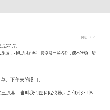
阅读：2567
这是第
1
篇。
的旅游，因此所述内容、特别是一些名称可能不准确，请
了草。下午去的骊山。
的三原县。当时我们医科院仪器所是和对外叫
5