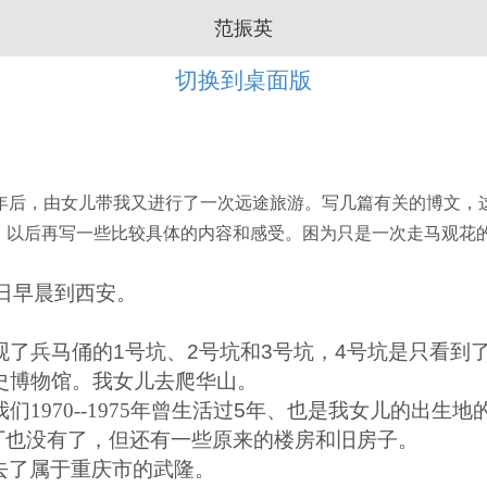
范振英
切换到桌面版
年后，由女儿带我又进行了一次远途旅游。写几篇有关的博文，
，以后再写一些比较具体的内容和感受。困为只是一次走马观花
日早晨到西安。
观了兵马俑的
1
号坑、
2
号坑和
3
号坑，
4
号坑是只看到
史博物馆。我女儿去爬华山。
970--1975年曾生活过
5
年、也是我女儿的出生地
厂也没有了，但还有一些原来的楼房和旧房子。
去了属于重庆市的武隆。