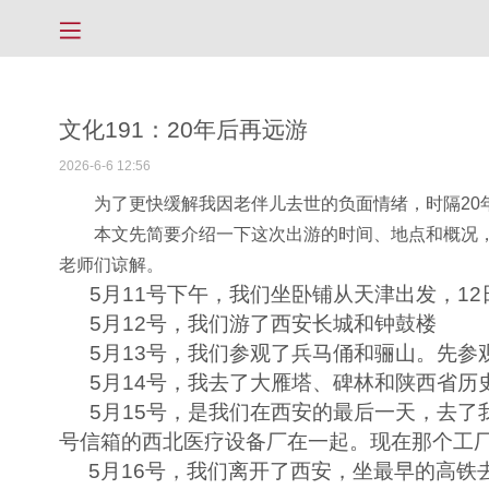
文化191：20年后再远游
2026-6-6 12:56
为了更快缓解我因老伴儿去世的负面情绪，时隔
20
本文先简要介绍一下这次出游的时间、地点和概况
老师们谅解。
5
月
11
号下午，我们坐卧铺从天津出发，
12
5
月
12
号，我们游了西安长城和钟鼓楼
5
月
13
号，我们参观了兵马俑和骊山。先参
5
月
14
号，我去了大雁塔、碑林和陕西省历
5
月
15
号，是我们在西安的最后一天，去了我们1
号信箱的西北医疗设备厂在一起。现在那个工
5
月
16
号，我们离开了西安，坐最早的高铁