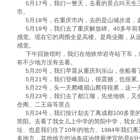
5
月
17
号，我们一整天，去看的景点叫天生
市。
5
月
18
号，在重庆市内，去的是山城步道，
5
月
19
号，我们去了重庆解放碑。
40
多年前
感觉。现在它的周围全是高楼。是商业圈，从
感觉。
下午回旅馆时，我们在地铁华岩寺站下车，
有不少地方没有去看。
5
月
20
号，我们早晨从重庆到乐山，坐船看
5
月
21
号，我们登峨眉山，很震撼，也很累
5
月
22
号，头一天爬峨眉山爬得很累，这一
5
月
23
号，我们去了都江堰，先坐地铁，又
垒阁、二王庙等景点
5
月
24
号，我们按计划去了离成都
100
多里的
简阳。去看了我女儿上中学的简阳中学，我女
址、也是我们住了
10
年的地方。
1984
年我们离
多地方，其他地方的油条或油饼最便宜的是
6
分