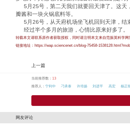
5
月
25
号，第二天我们就要回天津了。这天
瓣酱和一块火锅底料等。
5
月
26
号，从天府机场坐飞机回到天津，结
经过半个多月的旅游，心情比原来好多了。
转载本文请联系原作者获取授权，同时请注明本文来自范振英科学网
链接地址：
https://wap.sciencenet.cn/blog-75458-1538128.html?mob
上一篇
当前推荐数：
13
推荐人：
宁利中
刁承泰
许培扬
刘进平
高宏
杨正
网友评论