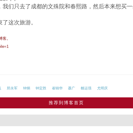
，我们只去了成都的文殊院和春熙路，然后本来想买一
束了这次旅游。
博客。
ile=1
瓴
郑永军
钟炳
钟定胜
崔锦华
聂广
雒运强
尤明庆
推荐到博客首页