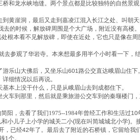
三桥和龙水峡地缝。两个景点都是比较独特的自然景观
走到黄崖洞，最后又走到嘉凌江混入长江之处、叫朝天
我去的时候，解放碑周围是个大广场，附近没有高楼
远处根本看不见解放碑，即使在近处，它也只是像在周
就去参观了华岩寺。本来想最多用半个小时看一下，
了游乐山大佛后，又坐乐山
601
路公交直达峨眉山住下
。详细情况以后再说。
天基本上没干什么，只是从峨眉山去到成都住下。
坐火车到那里，然后就是乘旅游公交车到的秦堰楼门，
简阳，去看了我们1975--1984年曾经工作和生活过
10
儿和小儿子上小学的城关二小
(
现在叫简城城北小学
)
。
开，已经
42
年了。最后去了附近的石桥镇，它留给我
钱
1
个。