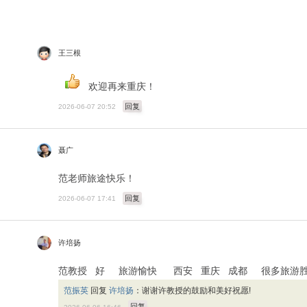
王三根
欢迎再来重庆！
回复
2026-06-07 20:52
聂广
范老师旅途快乐！
回复
2026-06-07 17:41
许培扬
范教授 好 旅游愉快 西安 重庆 成都 很多旅游
范振英
回复
许培扬
：
谢谢许教授的鼓励和美好祝愿!
回复