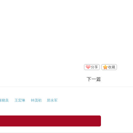
分享
收藏
下一篇
张晓良
王宏琳
钟茂初
郑永军