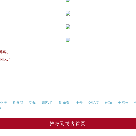
博客。
bile=1
小庆
刘永红
钟炳
郭战胜
胡泽春
汪强
张忆文
孙颉
王成玉
慧
推荐到博客首页