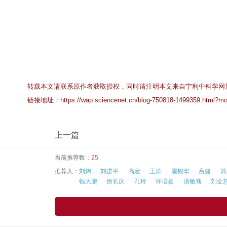
转载本文请联系原作者获取授权，同时请注明本文来自宁利中科学网
链接地址：
https://wap.sciencenet.cn/blog-750818-1499359.html?mo
上一篇
当前推荐数：
25
推荐人：
刘炜
刘进平
高宏
王涛
崔锦华
吕健
简
钱大鹏
徐长庆
孔玲
许培扬
汤敏骞
刘全