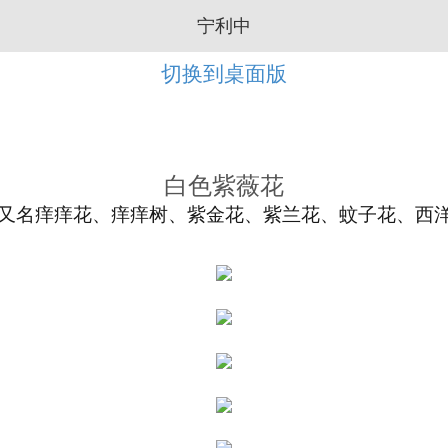
宁利中
切换到桌面版
白色紫薇花
ica L.），又名痒痒花、痒痒树、紫金花、紫兰花、蚊子