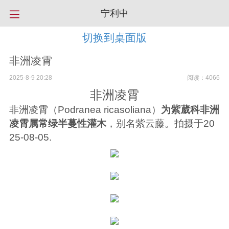
宁利中
切换到桌面版
非洲凌霄
2025-8-9 20:28
阅读：4066
非洲凌霄
非洲凌霄（
Podranea ricasoliana
）
为紫葳科非洲
凌霄属常绿半蔓性灌木
，别名紫云藤。拍摄于20
25-08-05.