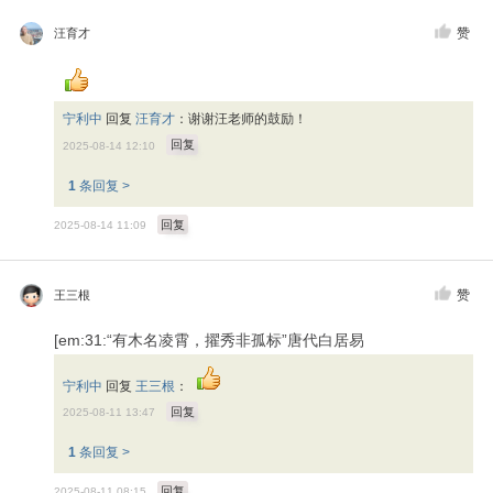
赞
汪育才
宁利中
回复
汪育才
：
谢谢汪老师的鼓励！
回复
2025-08-14 12:10
1
条回复 >
回复
2025-08-14 11:09
赞
王三根
[em:31:“有木名凌霄，擢秀非孤标”唐代白居易
宁利中
回复
王三根
：
回复
2025-08-11 13:47
1
条回复 >
回复
2025-08-11 08:15