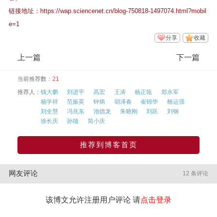
链接地址：
https://wap.sciencenet.cn/blog-750818-1497074.html?mobil
e=1
分享
收藏
上一篇
下一篇
当前推荐数：
21
推荐人：
钱大鹏
刘进平
高宏
王涛
杨正瓴
郑永军
杨学祥
范振英
钟炳
胡泽春
崔锦华
雒运强
刘全慧
冯兆东
池德龙
朱晓刚
刘跃
刘钢
徐长庆
孙颉
简小庆
推荐到博客首页
网友评论
12 条评论
该博文允许注册用户评论 请
点击登录