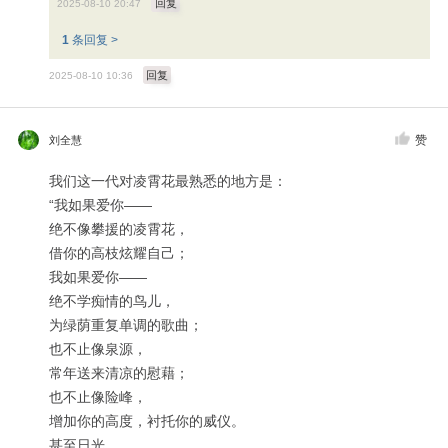
回复
2025-08-10 20:47
1
条回复 >
回复
2025-08-10 10:36
赞
刘全慧
我们这一代对凌霄花最熟悉的地方是：
“我如果爱你——
绝不像攀援的凌霄花，
借你的高枝炫耀自己；
我如果爱你——
绝不学痴情的鸟儿，
为绿荫重复单调的歌曲；
也不止像泉源，
常年送来清凉的慰藉；
也不止像险峰，
增加你的高度，衬托你的威仪。
甚至日光，