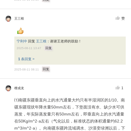
赞
王三根
宁利中
回复
王三根
：
谢谢王老师的鼓励！
回复
2025-08-11 13:47
1
条回复 >
回复
2025-08-11 08:11
1
檀成龙
⑴南疆东疆垂直向上的水汽通量大约只有半湿润区的1/10。南
疆东疆现状年降水量50mm左右，下垫面没有水、缺少水可供
蒸发，年实际蒸发量只有50mm左右，即垂直向上的水汽通量
在50Kg/m^2·a左右（气化以后，标准状态的体积通量约62.2
m^3/m^2·a）。向南疆东疆跨流域调水、沙漠变绿洲以后，下