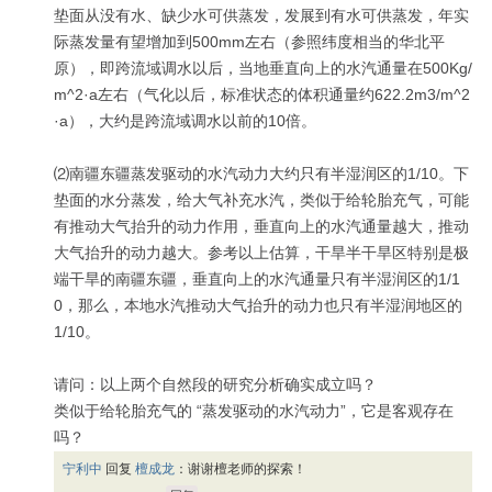
垫面从没有水、缺少水可供蒸发，发展到有水可供蒸发，年实
际蒸发量有望增加到500mm左右（参照纬度相当的华北平
原），即跨流域调水以后，当地垂直向上的水汽通量在500Kg/
m^2·a左右（气化以后，标准状态的体积通量约622.2m3/m^2
·a），大约是跨流域调水以前的10倍。
⑵南疆东疆蒸发驱动的水汽动力大约只有半湿润区的1/10。下
垫面的水分蒸发，给大气补充水汽，类似于给轮胎充气，可能
有推动大气抬升的动力作用，垂直向上的水汽通量越大，推动
大气抬升的动力越大。参考以上估算，干旱半干旱区特别是极
端干旱的南疆东疆，垂直向上的水汽通量只有半湿润区的1/1
0，那么，本地水汽推动大气抬升的动力也只有半湿润地区的
1/10。
请问：以上两个自然段的研究分析确实成立吗？
类似于给轮胎充气的 “蒸发驱动的水汽动力”，它是客观存在
吗？
宁利中
回复
檀成龙
：
谢谢檀老师的探索！