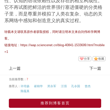
性、认知的语境依赖性以及存在的相互构成性。
它不再试图把鲜活的世界强行塞进僵硬的分类格
子里，而是尊重并模拟了人类在复杂、动态的关
系网络中感知和创造意义的真实过程。
转载本文请联系原作者获取授权，同时请注明本文来自刘伟科学网博
客。
链接地址：
https://wap.sciencenet.cn/blog-40841-1533699.html?mobile
=1
分享
收藏
上一篇
下一篇
当前推荐数：
7
推荐人：
许培扬
崔锦华
郑永军
汪强
孔令国
曾杰
陈蕴真
推荐到博客首页