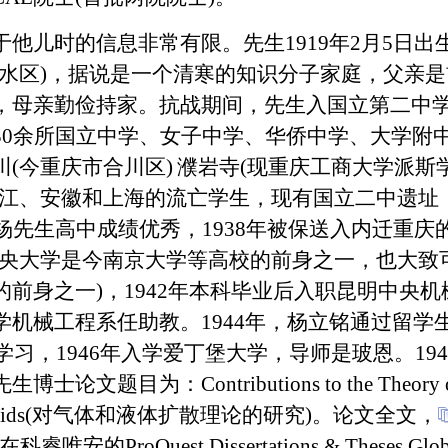
于他儿时的信息非常有限。先生
1919
年
2
月
5
日出
水区
)
，据说是一个清寒的知识分子家庭，父亲是
，母亲勤俭持家。抗战期间，先生入国立第二中
30
余所国立中学、女子中学、华侨中学、大学附
川
(
今重庆市合川区
)
濮岩寺
(
现重庆工商大学派斯
江、安徽和上海的流亡学生，现有国立二中遗址
杨先生高中成绩优秀，
1938
年被保送入内迁重庆
央大学是今南京大学等高校的前身之一，也大致
的前身之一
)
，
1942
年本科毕业后入职昆明中央机
学机械工程系任助教。
1944
年，杨立铭通过留学
学习，
1946
年入学爱丁堡大学，导师是玻恩。
194
先生博士论文题目为：
Contributions to the Theory 
ids(
对气体和液体扩散理论的研究
)
。论文全文，
在科睿唯安的
ProQuest Dissertations & Theses Glo