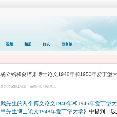
视频
相册
好友
留言板
杨立铭和夏培肃博士论文1948年和1950年爱丁堡
分类:
名家博士论文
|
系统分类:
科研笔记
桓武先生的两个博文论文
1940
年和
1945
年爱丁堡大
开甲先生博士论文
1948
年爱丁堡大学
》中提到，玻