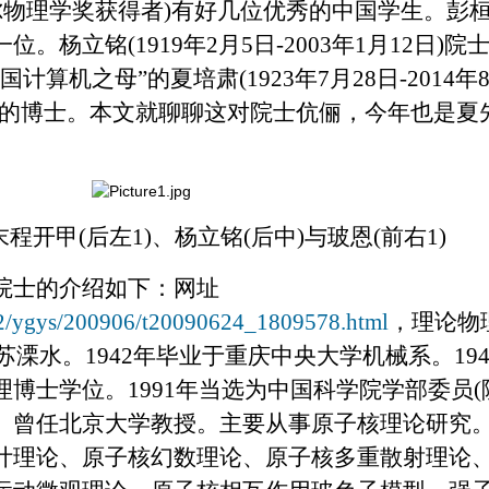
尔物理学奖获得者
)
有好几位优秀的中国学生。彭
一位。杨立铭
(1919
年
2
月
5
日
-2003
年
1
月
12
日
)
院
国计算机之母
”
的夏培肃
(1923
年
7
月
28
日
-2014
年
的博士。本文就聊聊这对院士伉俪，今年也是夏
末程开甲
(
后左
1)
、杨立铭
(
后中
)
与玻恩
(
前右
1)
院士的介绍如下：网址
022/ygys/200906/t20090624_1809578.html
，理论物
苏溧水。
1942
年毕业于重庆中央大学机械系。
19
理博士学位。
1991
年当选为中国科学院学部委员
(
。曾任北京大学教授。主要从事原子核理论研究
计理论、原子核幻数理论、原子核多重散射理论