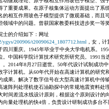
运动微观理论、原子核相互作用玻色子模型、强
得了重要成果。在原子核集体运动方面提出了系
名的相互作用玻色子模型提供了微观基础，而且
些领域中的问题。曾获国家教委科技进步奖一等
院士的介绍如下：网址
022/ygys/200906/t20090624_1807712.html
，女，计
于四川重庆。
1945
年毕业于中央大学电机系。
195
位。中国科学院计算技术研究所研究员。
1991
当
）。
2014
年
8
月
27
日逝世。
50
年代设计试制成功中
数字计算机。从
60
年代开始在高速计算机的研究
的成果。解决了数字信号在大型高速计算机中传
高速阵列处理机使石油勘探中的常规地震资料处
大时间差流水线设计原则，根据这个原则设计的
内向量处理机的快
4
倍，负责设计研制成功多台不