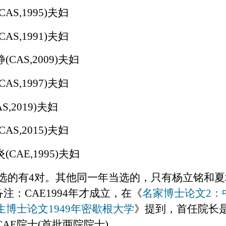
(CAS,1995)
夫妇
(CAS,1991)
夫妇
静
(CAS,2009)
夫妇
(CAS,1997)
夫妇
AS,2019)
夫妇
(CAS,2015)
夫妇
炎
(CAE,1995)
夫妇
选的有
4
对。其他同一年当选的，只有杨立铭和夏
备注：
CAE1994
年才成立，在《
名家博士论文
2
：
生博士论文
1949
年密歇根大学
》提到，首任院长
CAE
院士
(
首批两院院士
)
。