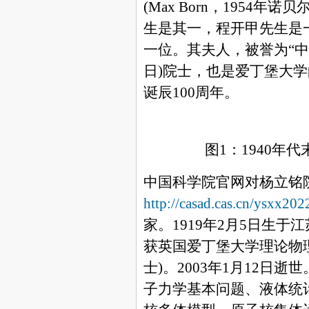
(
Max Born
，
1954
年诺贝
生是其一，程开甲先生是
一位。其夫人，被誉为
“
中
日
)
院士，也是爱丁堡大学
诞辰
100
周年。
图
1
：
1940
年代
中国科学院官网对杨立铭
http://casad.cas.cn/ysxx2
家。
1919
年
2
月
5
日生于江
获英国爱丁堡大学理论物
士
)
。
2003
年
1
月
12
日逝世
子力学基本问题、液体统