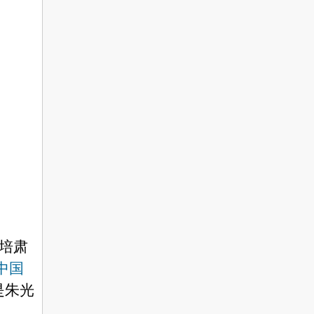
培肃
中国
是朱光