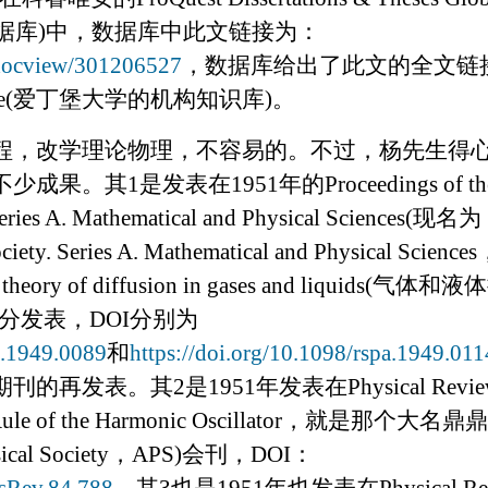
据库
)
中，数据库中此文链接为：
/docview/301206527
，数据库给出了此文的全文链
e(
爱丁堡大学的机构知识库
)
。
程，改学理论物理，不容易的。不过，杨先生得
不少成果。其
1
是发表在
1951
年的
Proceedings of th
ries A. Mathematical and Physical Sciences(
现名为
ciety. Series A. Mathematical and Physical Sciences
 theory of diffusion in gases and liquids(
气体和液体
分发表，
DOI
分别为
pa.1949.0089
和
https://doi.org/10.1098/rspa.1949.011
期刊的再发表。其
2
是
1951
年发表在
Physical Revi
le of the Harmonic Oscillator
，就是那个大名鼎鼎
ical Society
，
APS)
会刊，
DOI
：