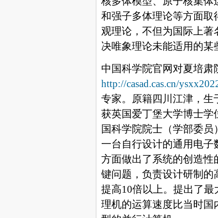
核多体模型、原子核集体
和强子多体理论等方面取
观理论，不但为国际上著
决唯象理论未能适用的某
中国科学院官网对夏培肃
http://casad.cas.cn/ysxx2
专家。原籍四川江津，生
获英国爱丁堡大学博士学
国科学院院士（学部委员
一台自行设计的通用电子
方面做出了系统的创造性
键问题，负责设计研制的
提高
10
倍以上。提出了最
理机的运算速度比当时国