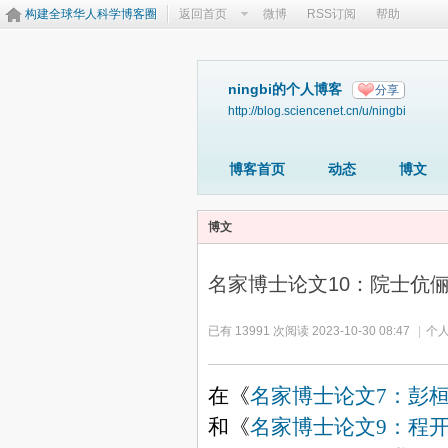
构建全球华人科学博客圈
返回首页
微博
RSS订阅
帮助
ningbi的个人博客
分享
http://blog.sciencenet.cn/u/ningbi
博客首页
动态
博文
博文
名家博士论文10：院士伉俪
已有 13991 次阅读
2023-10-30 08:47
|
个人
在《
名家博士论文
7
：彭
和《
名家博士论文
9
：程