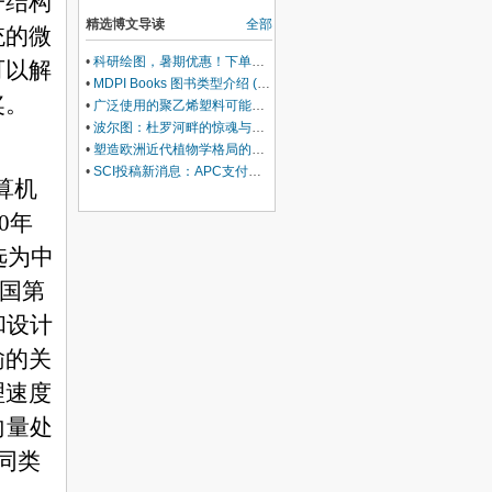
子结构
年加州理工学院
学家廖国男博士论文1970年纽
精选博文导读
全部
约大学
统的微
•
科研绘图，暑期优惠！下单立减500元
可以解
•
MDPI Books 图书类型介绍 (三)：Edited Book
奖。
•
广泛使用的聚乙烯塑料可能会损害你的肝脏
•
波尔图：杜罗河畔的惊魂与治愈
•
塑造欧洲近代植物学格局的马德里皇家植物园里程碑式园长
•
SCI投稿新消息：APC支付服务再升级！
算机
0
年
选为中
国第
和设计
输的关
理速度
向量处
同类