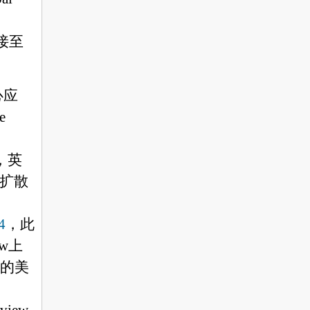
接至
心应
e
，英
扩散
4
，此
ew
上
的
美