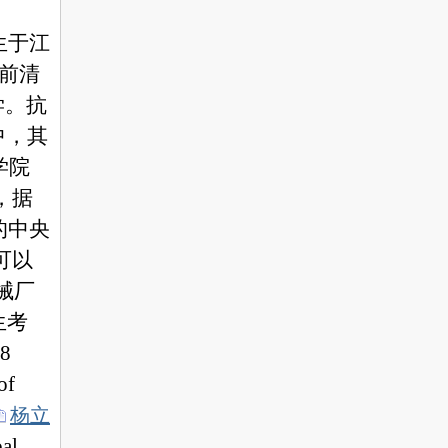
生于江
前清
学。抗
中，其
学院
，据
的中央
可以
械厂
生考
8
of
杨立
bal