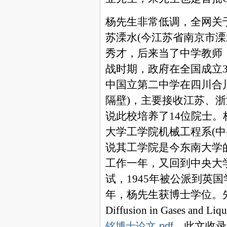
杨先生非常低调，全网关
苏溧水
(
今江苏省南京市溧
秀才，后来当了中学教师
战时期，政府在全国成立
中国立第二中学在四川合
隔壁
)
，主要接收江苏、浙
说此校培养了
14
位院士。
大学工学院机械工程系
(
中
说其工学院是今东南大学
工作一年，又回到中央大
试，
1945
年被公派到英国
年，杨先生获博士学位。
Diffusion in Gases and Liqu
。此文收录
铭博士论文.pdf