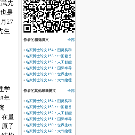
桓武先
士也是
8
月
27
先生
作者的精选博文
全部
•
名家博士论文154：图灵奖和
诺贝尔奖获得者司马贺博士论文
•
名家博士论文153：中国籍首
1943年芝加哥大学
次菲尔兹奖获得者王虹邓煜博士
•
名家博士论文152：人工智能
论文
教父杰弗里·辛顿博士论文1978
•
名家博士论文151：国际半导
年爱丁堡大学
体泰斗萨支唐博士论文1956年
•
名家博士论文150：世界生物
斯坦福大学
力学之父冯元桢博士论文1948
•
名家博士论文149：大气物理
年加州理工学院
学家廖国男博士论文1970年纽
理学
作者的其他最新博文
全部
约大学
48
年
•
名家博士论文154：图灵奖和
院
诺贝尔奖获得者司马贺博士论文
•
名家博士论文153：中国籍首
1943年芝加哥大学
次菲尔兹奖获得者王虹邓煜博士
•
名家博士论文152：人工智能
。在量
论文
教父杰弗里·辛顿博士论文1978
•
名家博士论文151：国际半导
年爱丁堡大学
体泰斗萨支唐博士论文1956年
、原子
•
名家博士论文150：世界生物
斯坦福大学
力学之父冯元桢博士论文1948
•
名家博士论文149：大气物理