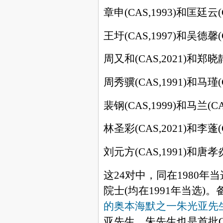
章申
(CAS,1993)
和匡廷云
王圩
(CAS,1997)
和吴德馨
周又和
(CAS,2021)
和郑晓
周秀骥
(CAS,1991)
和马瑾
裴钢
(CAS,1999)
和马兰
(C
林圣彩
(CAS,2021)
和李蓬
刘元方
(CAS,1991)
和唐孝
这
24
对中，同在
1980
年当
院士
(
均在
1991
年当选
)
。
的奥本海默之一朱光亚先
亚先生，朱先生也是首批