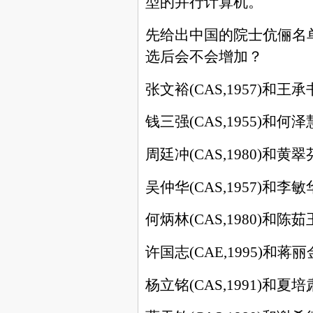
型的并行计算机。
先给出中国的院士伉俪名
选后会不会增加？
张文裕
(CAS,1957)
和王承
钱三强
(CAS,1955)
和何泽
周廷冲
(CAS,1980)
和黄翠
吴仲华
(CAS,1957)
和李敏
何炳林
(CAS,1980)
和陈茹
许国志
(CAE,1995)
和蒋丽
杨立铭
(CAS,1991)
和夏培