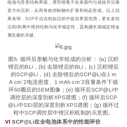
电场与异质结构界面，诱导锂离子在表面均匀成核并沿垂
直方向沉积，从而有效抑制侧向扩展和枝晶形成。以上结
果表明，SCP不仅在初始沉积中提供界面优势，更在多轮
沉积/剥离中维持结构与化学稳定性，是构建长期稳定锂金
属负极的关键。
图5. 循环后形貌与化学组成的分析： (a) 沉积
锂后的BLi，(b) 去除锂后的BLi，(c) 沉积锂后
的SCP@Li，(d) 去除锂后的SCP@Li在1 m
A cm⁻2电流密度、1 mAh cm⁻2容量条件下循
环50圈后的SEM图像；(e) 循环后SCP@Li中
调控层的深度剖析XPS谱图；(f) 循环后SCP
@Li中SEI层的深度剖析XPS谱图；(g) 循环过
程中SCP调控层中锂沉积机制的示意图。
VI
SCP@Li在全电池体系中的性能评价