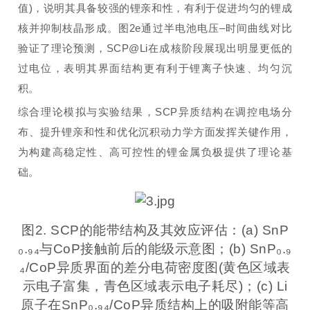
值)，说明其具备较强的锂亲和性，有利于促进均匀的锂成
核并抑制枝晶形成。图2e通过半电池电压–时间曲线对比
验证了理论预测，SCP@Li在成核阶段展现出明显更低的
过电位，表明其界面结构更有利于锂离子快速、均匀沉
积。
综合理论模拟与实验结果，SCP异质结构在调控电场分
布、提升锂亲和性和优化沉积动力学方面发挥关键作用，
为构建高稳定性、高可控性的锂金属负极提供了理论基
础。
图2. SCP的能带结构及其效应评估：(a) SnP
₀.₉₄与CoP接触前后的能级示意图；(b) SnP₀.₉
₄/CoP异质界面的差分电荷密度图(黄色区域表
示电子富集，青色区域表示电子耗尽)；(c) Li
原子在SnP₀.₉₄/CoP异质结构上的吸附能等高