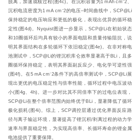
脱离，加速成核过程(图4c)。在沉积容量为1 mAh cm⁻2、
沉积电流密度为1 mA cm⁻2的电压–时间曲线中，SCP@Li
保持稳定的电压响应和更低的极化，表现出优异的循环稳
定性(图4d)。Nyquist图进一步显示，SCP@Li在初始状态
和10圈循环后均具有较小的界面电阻和质量传输阻抗，说
明其界面结构在多轮循环下依旧稳定(图4e)。在非对称电
池测试中，SCP@Li的锂沉积库仑效率显著高于BLi，且多
圈循环保持稳定，表明其界面副反应少、电化学可逆性强
(图4f)。在5 mA cm⁻2条件下的高倍率测试中，SCP@Li展
现出更优的电压稳定性与倍率性能，循环过程中电压波动
小(图4g、4h)。进一步对比其不同倍率下的过电位表现，
SCP@Li在整个倍率范围内始终优于BLi，显著降低了循环
极化损耗(图4i)。综上，SCP调控层通过优化界面反应路
径与离子输运环境，显著提高了锂沉积/剥离过程的动力学
速率与界面稳定性，为实现高倍率、长循环寿命的锂金属
电池提供了重要保障。