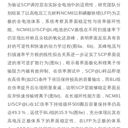
为验证SCP调控层在实际全电池中的适用性，研究团队分
别组装了以高电压三元材料NCM811和磷酸铁锂(LFP)为正
极的全电池体系，系统考察其界面稳定性与倍率循环性
能。NCM811//SCP@Li电池的CV曲线在不同扫描速率下
仍呈现出对称且尖锐的氧化还原峰，表明界面反应具有良
好的可逆性和快速的动力学过程(图6a、6b)。其峰电流与
扫描速率平方根的线性拟合关系进一步证实了SCP界面促
进的准可逆扩散行为(图6c)，暗示着界面极化和锂离子传
输阻力均被有效抑制。在倍率测试中，SCP@Li样品即使
在高倍率(如2C)条件下依旧保持较高的容量输出，而BLi组
在倍率提升后出现明显衰减，说明SCP层能够稳定界面反
应并快速传输锂离子(图6d)。在长循环性能方面，NCM81
1//SCP@Li在1C倍率下持续循环500圈后容量保持率仍高
达49.3 %，远优于BLi组的15.9 %(图6e)，充分体现出其在
高电压正极体系下的界面稳定性。在LFP为正极的体系