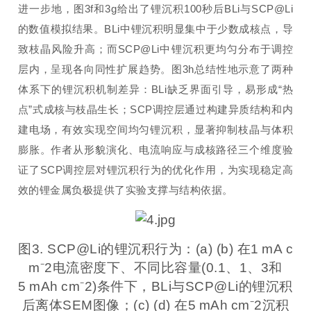
进一步地，图3f和3g给出了锂沉积100秒后BLi与SCP@Li
的数值模拟结果。BLi中锂沉积明显集中于少数成核点，导
致枝晶风险升高；而SCP@Li中锂沉积更均匀分布于调控
层内，呈现各向同性扩展趋势。图3h总结性地示意了两种
体系下的锂沉积机制差异：BLi缺乏界面引导，易形成“热
点”式成核与枝晶生长；SCP调控层通过构建异质结构和内
建电场，有效实现空间均匀锂沉积，显著抑制枝晶与体积
膨胀。作者从形貌演化、电流响应与成核路径三个维度验
证了SCP调控层对锂沉积行为的优化作用，为实现稳定高
效的锂金属负极提供了实验支撑与结构依据。
图3. SCP@Li的锂沉积行为：(a) (b) 在1 mA c
m⁻2电流密度下、不同比容量(0.1、1、3和
5 mAh cm⁻2)条件下，BLi与SCP@Li的锂沉积
后离体SEM图像；(c) (d) 在5 mAh cm⁻2沉积