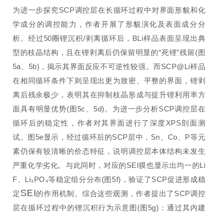
为进一步探究SCP调控层在长循环过程中对界面形貌和化
学成分的调控能力，作者开展了形貌演化及表面成分分
析。经过50圈锂沉积/剥离循环后，BLi样品表面呈现出典
型的枝晶结构，且在锂剥离后仍保留明显的“死锂”残留(图
5a、5b)，揭示其界面反应不可逆性较强。而SCP@Li样品
在相同循环条件下则呈现出更为致密、平整的界面，锂剥
离后残余极少，表明其在抑制枝晶形成与提升锂利用率方
面具有明显优势(图5c、5d)。为进一步分析SCP调控层在
循环后的稳定性，作者对其界面进行了深度XPS剖面测
试。图5e显示，经过循环后的SCP层中，Sn、Co、P等元
素仍保有较清晰的价态特征，说明调控层本体结构未发生
严重化学劣化。与此同时，对应的SEI膜也显示出均一的Li
F、Li₃PO₄等稳定组分分布(图5f)，验证了SCP促进形成稳
SEI
定
的作用机制。综合这些观测，作者提出了SCP调控
层在循环过程中的锂沉积行为示意图(图5g)：通过其内建