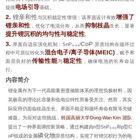
电场引导
提供
基础。
2.
锂亲和性
增强了
与沉积稳定性增强：该界面设计有效
锂亲和性
抑制枝晶
，优化了电流分布，从而
生长，显著
提升锂沉积的均匀性与稳定性
。
3.
CoP
界面自适应演化机制：SnP₀.₉₄/
异质结构在循环过
混合电子/离子导体(MEIC)
程中可原位转化为
，赋予界
传输性能
稳定性
面层良好的
与
，确保电池的长寿命运
行。
内容简介
锂金属作为下一代高能量密度储能体系的理想负极材料，因
其极高的理论比容量和低电位特性而备受关注。然而，其实
际应用仍面临枝晶生长、界面不稳定和循环寿命有限等关键
难题。为应对这些挑战，
韩国高丽大学Dong-Wan Kim 团队
提出了一种界面调控新策略，通过构建由n型SnP₀.₉₄和p型C
磷化物
oP组成的金属
异质结构，实现了对锂沉积行为的电