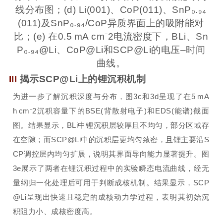
线分布图；(d) Li(001)、CoP(011)、SnP₀.₉₄
(011)及SnP₀.₉₄/CoP异质界面上的吸附能对
比；(e) 在0.5 mA cm⁻2电流密度下，BLi、Sn
P₀.₉₄@Li、CoP@Li和SCP@Li的电压–时间
曲线。
III
揭示SCP@Li上的锂沉积机制
为进一步了解沉积深度与分布，图3c和3d呈现了在5 mA
h cm⁻2沉积容量下的BSE(背散射电子)和EDS(能谱)截面
图。结果显示，BLi中锂沉积层较厚且不均匀，部分区域存
在空隙；而SCP@Li中的沉积层更均匀致密，且锂主要沿S
CP调控层内均匀扩展，说明其界面导向能力显著提升。图
3e展示了两者在锂沉积过程中的实验瞬态电流曲线，经无
量纲归一化处理后可用于判断成核机制。结果显示，SCP
@Li呈现出快速且稳定的成核动力学过程，表明其初始沉
积阻力小、成核密度高。