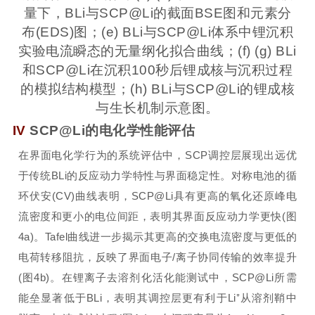
量下，BLi与SCP@Li的截面BSE图和元素分
布(EDS)图；(e) BLi与SCP@Li体系中锂沉积
实验电流瞬态的无量纲化拟合曲线；(f) (g) BLi
和SCP@Li在沉积100秒后锂成核与沉积过程
的模拟结构模型；(h) BLi与SCP@Li的锂成核
与生长机制示意图。
IV
SCP@Li的电化学性能评估
在界面电化学行为的系统评估中，SCP调控层展现出远优
于传统BLi的反应动力学特性与界面稳定性。对称电池的循
环伏安(CV)曲线表明，SCP@Li具有更高的氧化还原峰电
流密度和更小的电位间距，表明其界面反应动力学更快(图
4a)。Tafel曲线进一步揭示其更高的交换电流密度与更低的
电荷转移阻抗，反映了界面电子/离子协同传输的效率提升
(图4b)。在锂离子去溶剂化活化能测试中，SCP@Li所需
能垒显著低于BLi，表明其调控层更有利于Li⁺从溶剂鞘中