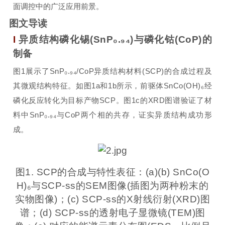
面调控中的广泛应用前景。
图文导读
I
异质结构磷化锡(SnP₀.₉₄)与磷化钴(CoP)的
制备
图1展示了SnP₀.₉₄/CoP异质结构材料(SCP)的合成过程及
其微观结构特征。如图1a和1b所示，前驱体SnCo(OH)₆经
磷化反应转化为目标产物SCP。图1c的XRD图谱验证了材
料中SnP₀.₉₄与CoP两个相的共存，证实异质结构成功形
成。
图1. SCP的合成与特性表征：(a)(b) SnCo(O
H)₆与SCP-ss的SEM图像(插图为两种粉末的
实物图像)；(c) SCP-ss的X射线衍射(XRD)图
谱；(d) SCP-ss的透射电子显微镜(TEM)图