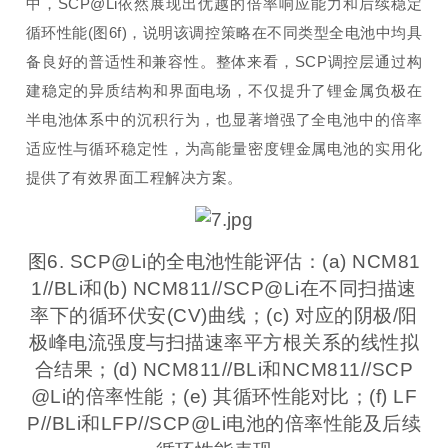
中，SCP@Li依然展现出优越的倍率响应能力和后续稳定
循环性能(图6f)，说明该调控策略在不同类型全电池中均具
备良好的普适性和兼容性。整体来看，SCP调控层通过构
建稳定的异质结构和界面电场，不仅提升了锂金属负极在
半电池体系中的沉积行为，也显著增强了全电池中的倍率
适应性与循环稳定性，为高能量密度锂金属电池的实用化
提供了有效界面工程解决方案。
图6. SCP@Li的全电池性能评估：(a) NCM81
1//BLi和(b) NCM811//SCP@Li在不同扫描速
率下的循环伏安(CV)曲线；(c) 对应的阴极/阳
极峰电流强度与扫描速率平方根关系的线性拟
合结果；(d) NCM811//BLi和NCM811//SCP
@Li的倍率性能；(e) 其循环性能对比；(f) LF
P//BLi和LFP//SCP@Li电池的倍率性能及后续