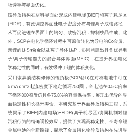
场诱导与界面优化。
该异质结构在材料界面处形成内建电场(BIEF)和离子耗尽区
(FIDR)，有效调控界面处电子密度分布与锂离子成核路径，
从而促进锂在界面上的均匀、致密沉积，抑制枝晶生成。此
外，SCP在电化学循环过程中可原位转化为导电的Co金属、
亲锂的Li-Sn合金以及离子导体Li₃P，协同构建出具备优异电
子/离子传输能力的混合导体界面(MEIC)，在提升界面电化
学稳定性的同时，有效缓冲了锂的体积变化。
采用该异质结构修饰的锂负极(SCP@Li)在对称电池中可在
5 mA cm⁻2电流密度下稳定循环750圈，全电池在0.5 C倍率
下循环800圈后仍具备75.8%的容量保持率，展现出优异的界
面稳定性和长循环寿命。本研究基于界面异质结构工程，系
统揭示了BIEF(内建电场)+FIDR(离子耗尽区)协同机制对锂
沉积行为的精确调控效应，提供了实现高稳定性、长寿命锂
金属电池的全新路径，揭示了金属磷化物异质结构在先进界