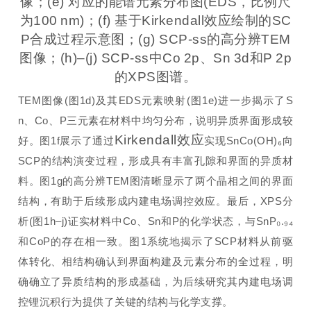
像；(e) 对应的能谱元素分布图(EDS，比例尺
为100 nm)；(f) 基于Kirkendall效应绘制的SC
P合成过程示意图；(g) SCP-ss的高分辨TEM
图像；(h)–(j) SCP-ss中Co 2p、Sn 3d和P 2p
的XPS图谱。
TEM图像(图1d)及其EDS元素映射(图1e)进一步揭示了S
n、Co、P三元素在材料中均匀分布，说明异质界面形成较
Kirkendall效应
好。图1f展示了通过
实现SnCo(OH)₆向
SCP的结构演变过程，形成具有丰富孔隙和界面的异质材
料。图1g的高分辨TEM图清晰显示了两个晶相之间的界面
结构，有助于后续形成内建电场调控效应。最后，XPS分
析(图1h–j)证实材料中Co、Sn和P的化学状态，与SnP₀.₉₄
和CoP的存在相一致。图1系统地揭示了SCP材料从前驱
体转化、相结构确认到界面构建及元素分布的全过程，明
确确立了异质结构的形成基础，为后续研究其内建电场调
控锂沉积行为提供了关键的结构与化学支撑。