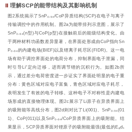
II
理解SCP的能带结构及其影响机制
图2系统揭示了SnP₀.₉₄/CoP异质结构(SCP)在电子与离子
传输调控中的作用机制。图2a为能带排列示意图，展示了
SnP₀.₉₄(n型)与CoP(p型)在接触前后的能级结构变化。由
于两种材料功函数差异显著，在界面处形成由CoP指向Sn
P₀.₉₄的内建电场(BIEF)以及锂离子耗尽区(FIDR)。这一电
场有助于调控界面处的电荷分布，抑制界面电子泄漏，同
时引导Li⁺定向迁移，进而调节锂的沉积行为。如图2b所
示，通过差分电荷密度进一步证实了界面处明显的电子重
分布：黄色区域对应电子富集，青色区域对应电子耗尽，
表明发生了有效的电子转移。这种电子不对称性是内建电
场形成的直接物理体现。图2c展示了Li原子在异质界面上
的吸附能等高线分布，图2d则对比了Li(001)、SnP₀.₉₄(01
1)、CoP(011)以及SnP₀.₉₄/CoP异质界面上的吸附能。结
果显示，SCP异质界面对锂原子的吸附能最强(最低的Eₐdₛ