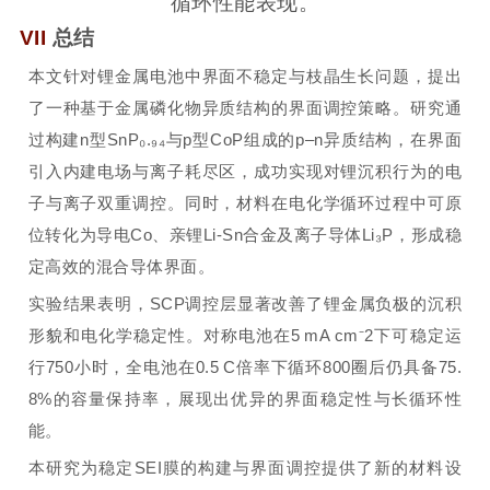
循环性能表现。
VII
总结
本文针对锂金属电池中界面不稳定与枝晶生长问题，提出
了一种基于金属磷化物异质结构的界面调控策略。研究通
过构建n型SnP₀.₉₄与p型CoP组成的p–n异质结构，在界面
引入内建电场与离子耗尽区，成功实现对锂沉积行为的电
子与离子双重调控。同时，材料在电化学循环过程中可原
位转化为导电Co、亲锂Li-Sn合金及离子导体Li₃P，形成稳
定高效的混合导体界面。
实验结果表明，SCP调控层显著改善了锂金属负极的沉积
形貌和电化学稳定性。对称电池在5 mA cm⁻2下可稳定运
行750小时，全电池在0.5 C倍率下循环800圈后仍具备75.
8%的容量保持率，展现出优异的界面稳定性与长循环性
能。
本研究为稳定SEI膜的构建与界面调控提供了新的材料设