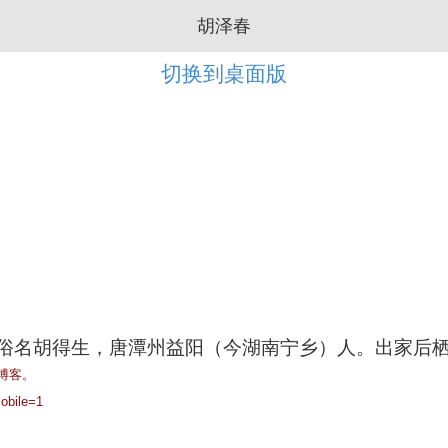
胡泽春
切换到桌面版
。俗名胡得生，唐潭州益阳（今
湖南宁乡
）人。出家后
博客。
obile=1