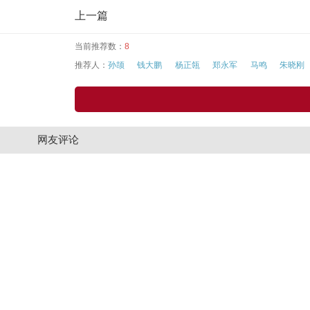
上一篇
当前推荐数：
8
推荐人：
孙颉
钱大鹏
杨正瓴
郑永军
马鸣
朱晓刚
网友评论