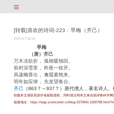
[转载]喜欢的诗词-223：早梅（齐己）
2025-9-7 08:14
早梅
（唐）齐己
万木冻欲折， 孤根
暖独回
。
前村深雪里， 昨夜一枝开。
风递幽香
出， 禽窥素艳
来。
明年如应律
， 先发望春台
。
齐己
（863？～937？）唐代僧人，著名诗人
转载本文请联系原作者获取授权，同时请注明本文来自胡泽春科学网
链接地址：
https://wap.sciencenet.cn/blog-3370941-1500788.html?m