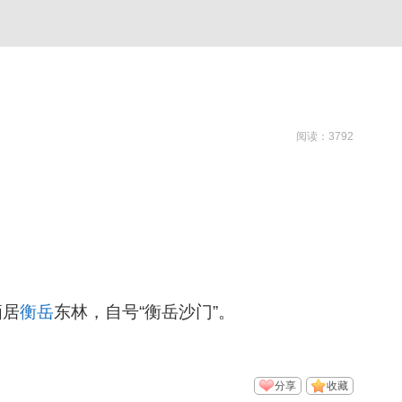
阅读：3792
栖居
衡岳
东林，自号“衡岳沙门”。
分享
收藏