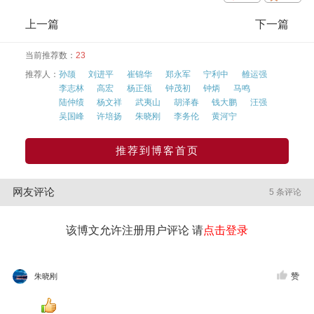
上一篇
下一篇
当前推荐数：
23
推荐人：
孙颉
刘进平
崔锦华
郑永军
宁利中
雒运强
李志林
高宏
杨正瓴
钟茂初
钟炳
马鸣
陆仲绩
杨文祥
武夷山
胡泽春
钱大鹏
汪强
吴国峰
许培扬
朱晓刚
李务伦
黄河宁
推荐到博客首页
网友评论
5 条评论
该博文允许注册用户评论 请
点击登录
赞
朱晓刚