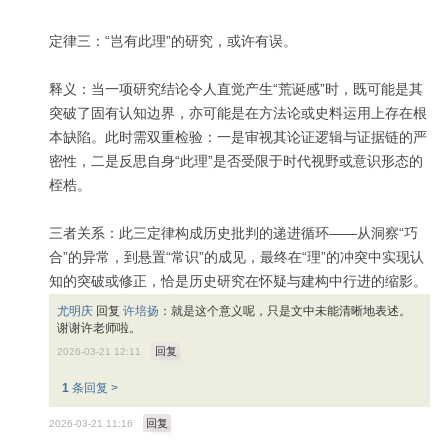
定律三：“岂有此理”的研究，或许有误。
释义：当一项研究结论令人直觉产生“荒诞感”时，既可能是其
突破了固有认知边界，亦可能是在方法论或史料运用上存在根
本缺陷。此时需双重检验：一是审视其论证逻辑与证据链的严
密性，二是反思自身“此理”是否受限于时代视野或意识形态的
桎梏。
三者关系：此三定律构成历史批判的递进循环——从洞察“巧
合”的异常，到悬置“常识”的成见，最终在“理”的冲突中实现认
知的突破或修正，恰是历史研究在怀疑与建构中行进的缩影。
尤明庆
回复
许培扬
：
就是这个意义呢，只是文中未能清晰地表述。
谢谢许老师啦。
回复
2026-03-21 12:11
1
条回复 >
回复
2026-03-21 11:16