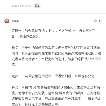
回复
2026-03-24 09:09
赞
许培扬
定律一：巧合总是有的；不过，见到“一而再、再而三的巧
合”，就该做些探究。
释义：历史中的偶然实为常态，但当某种“偶然”以异常频率重
现时，其背后往往存在未被察觉的因果链条或结构性动因。治
史者当从此处切入，审视史料的选择、编纂的意图或时代的潜
流。
定律二：与常识相违的记载，应谨慎判断；常识也会变化。
释义：所谓“常识”常是后世构建的认知框架，未必符合当时情
境。对悖于常识的记载，需警惕“以今度古”的误判，亦要考察
该记载是否揭示了被主流叙事遮蔽的另一种真实——历史的多
重面相，往往藏于这些裂缝之中。