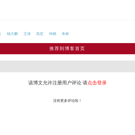
跃
钱大鹏
王涛
高宏
钟炳
朱林
推荐到博客首页
该博文允许注册用户评论 请
点击登录
没有更多评论啦！