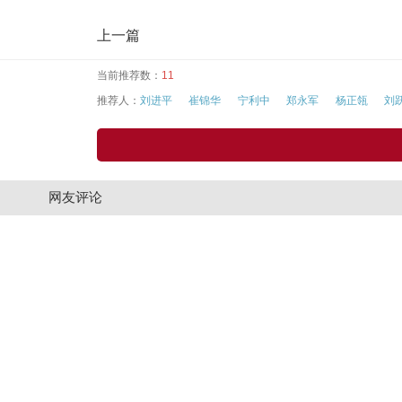
上一篇
当前推荐数：
11
推荐人：
刘进平
崔锦华
宁利中
郑永军
杨正瓴
刘
网友评论