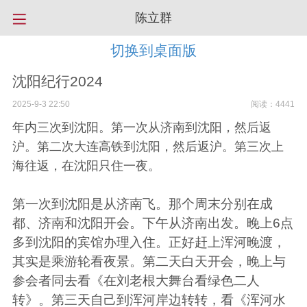
陈立群
切换到桌面版
沈阳纪行2024
2025-9-3 22:50
阅读：4441
年内三次到沈阳。第一次从济南到沈阳，然后返
沪。第二次大连高铁到沈阳，然后返沪。第三次上
海往返，在沈阳只住一夜。
第一次到沈阳是从济南飞。那个周末分别在成
都、济南和沈阳开会。下午从济南出发。晚上
6
点
多到沈阳的宾馆办理入住。正好赶上浑河晚渡，
其实是乘游轮看夜景。第二天白天开会，晚上与
参会者同去看《
在刘老根大舞台看绿色二人
转
》。第三天自己到浑河岸边转转，看《
浑河水