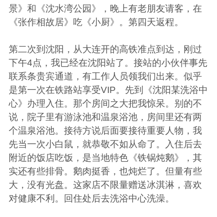
景
》和《
沈水湾公园
》，晚上有老朋友请客，在
《
张作相故居
》吃《
小厨
》。第四天返程。
第二次到沈阳，从大连开的高铁准点到达，刚过
下午
4
点，我已经在沈阳站了。接站的小伙伴事先
联系条贵宾通道，有工作人员领我们出来。似乎
是第一次在铁路站享受
VIP
。先到《
沈阳某洗浴中
心
》办理入住。那个房间之大把我惊呆。别的不
说，院子里有游泳池和温泉浴池，房间里还有两
个温泉浴池。接待方说后面要接待重要人物，我
先当一次小白鼠，就恭敬不如从命了。入住后去
附近的饭店吃饭，是当地特色《
铁锅炖鹅
》，其
实还有些排骨。鹅肉挺香，也炖烂了。但量有些
大，没有光盘。这家店不限量赠送冰淇淋，喜欢
对健康不利。回住处后去洗浴中心洗澡。