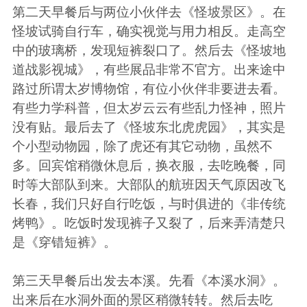
第二天早餐后与两位小伙伴去《
怪坡景区
》。在
怪坡试骑自行车，确实视觉与用力相反。走高空
中的玻璃桥，发现短裤裂口了。然后去《
怪坡地
道战影视城
》，有些展品非常不官方。出来途中
路过所谓太岁博物馆，有位小伙伴非要进去看。
有些力学科普，但太岁云云有些乱力怪神，照片
没有贴。最后去了《
怪坡东北虎虎园
》，其实是
个小型动物园，除了虎还有其它动物，虽然不
多。回宾馆稍微休息后，换衣服，去吃晚餐，同
时等大部队到来。大部队的航班因天气原因改飞
长春，我们只好自行吃饭，与时俱进的《
非传统
烤鸭
》。吃饭时发现裤子又裂了，后来弄清楚只
是《
穿错短裤
》。
第三天早餐后出发去本溪。先看《
本溪水洞
》。
出来后在水洞外面的景区稍微转转。然后去吃