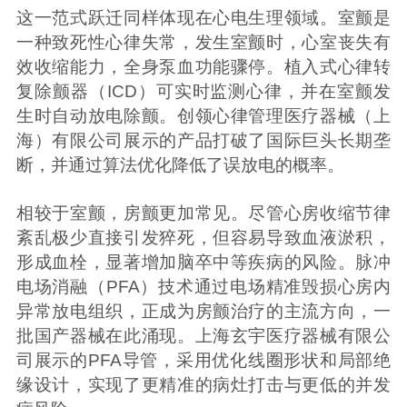
这一范式跃迁同样体现在心电生理领域。室颤是
一种致死性心律失常，发生室颤时，心室丧失有
效收缩能力，全身泵血功能骤停。植入式心律转
复除颤器（ICD）可实时监测心律，并在室颤发
生时自动放电除颤。创领心律管理医疗器械（上
海）有限公司展示的产品打破了国际巨头长期垄
断，并通过算法优化降低了误放电的概率。
相较于室颤，房颤更加常见。尽管心房收缩节律
紊乱极少直接引发猝死，但容易导致血液淤积，
形成血栓，显著增加脑卒中等疾病的风险。脉冲
电场消融（PFA）技术通过电场精准毁损心房内
异常放电组织，正成为房颤治疗的主流方向，一
批国产器械在此涌现。上海玄宇医疗器械有限公
司展示的PFA导管，采用优化线圈形状和局部绝
缘设计，实现了更精准的病灶打击与更低的并发