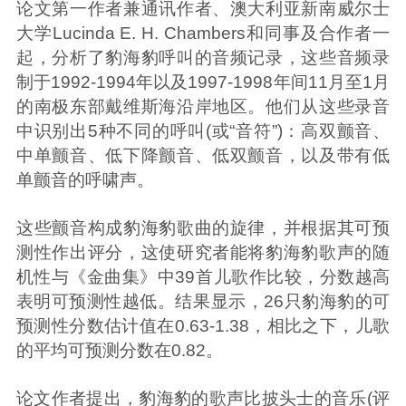
论文第一作者兼通讯作者、澳大利亚新南威尔士
大学Lucinda E. H. Chambers和同事及合作者一
起，分析了豹海豹呼叫的音频记录，这些音频录
制于1992-1994年以及1997-1998年间11月至1月
的南极东部戴维斯海沿岸地区。他们从这些录音
中识别出5种不同的呼叫(或“音符”)：高双颤音、
中单颤音、低下降颤音、低双颤音，以及带有低
单颤音的呼啸声。
这些颤音构成豹海豹歌曲的旋律，并根据其可预
测性作出评分，这使研究者能将豹海豹歌声的随
机性与《金曲集》中39首儿歌作比较，分数越高
表明可预测性越低。结果显示，26只豹海豹的可
预测性分数估计值在0.63-1.38，相比之下，儿歌
的平均可预测分数在0.82。
论文作者提出，豹海豹的歌声比披头士的音乐(评