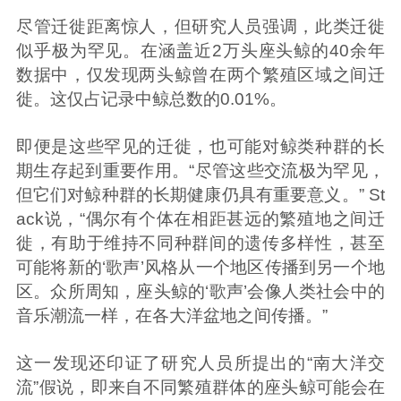
尽管迁徙距离惊人，但研究人员强调，此类迁徙
似乎极为罕见。在涵盖近2万头座头鲸的40余年
数据中，仅发现两头鲸曾在两个繁殖区域之间迁
徙。这仅占记录中鲸总数的0.01%。
即便是这些罕见的迁徙，也可能对鲸类种群的长
期生存起到重要作用。“尽管这些交流极为罕见，
但它们对鲸种群的长期健康仍具有重要意义。” St
ack说，“偶尔有个体在相距甚远的繁殖地之间迁
徙，有助于维持不同种群间的遗传多样性，甚至
可能将新的‘歌声’风格从一个地区传播到另一个地
区。众所周知，座头鲸的‘歌声’会像人类社会中的
音乐潮流一样，在各大洋盆地之间传播。”
这一发现还印证了研究人员所提出的“南大洋交
流”假说，即来自不同繁殖群体的座头鲸可能会在