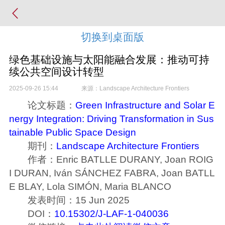
切换到桌面版
绿色基础设施与太阳能融合发展：推动可持
续公共空间设计转型
2025-09-26 15:44
来源：Landscape Architecture Frontiers
论文标题：
Green Infrastructure and Solar E
nergy Integration: Driving Transformation in Sus
tainable Public Space Design
期刊：
Landscape Architecture Frontiers
作者：Enric BATLLE DURANY, Joan ROIG
I DURAN, Iván SÁNCHEZ FABRA, Joan BATLL
E BLAY, Lola SIMÓN, Maria BLANCO
发表时间：15 Jun 2025
DOI：
10.15302/J-LAF-1-040036