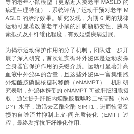
导的老年小鼠模型（更贴近人类老年 MASLD 的
病理生理特征），系统评估了运动干预对老年 M
ASLD 的治疗效果。研究发现，为期 6 周的规律
运动可显著改善老年小鼠的肝脏脂肪变性、胰岛
素抵抗及肝纤维化程度，有效延缓疾病进展。
为揭示运动保护作用的分子机制，团队进一步开
展了深入研究，首次证实循环外泌体是运动发挥
全身器官保护作用的关键介质。运动可显著升高
血液中外泌体的含量，且这些外泌体中富集细胞
外烟酰胺磷酸核糖转移酶（eNAMPT）。机制研
究表明，外泌体携带的 eNAMPT 可被肝脏细胞摄
取，通过提升肝脏内烟酰胺腺嘌呤二核苷酸（NA
D?）水平，激活去乙酰化酶 SIRT1，进而恢复受
损的自噬流并抑制上皮-间充质转化（EMT）过
程，最终发挥抗肝纤维化作用。