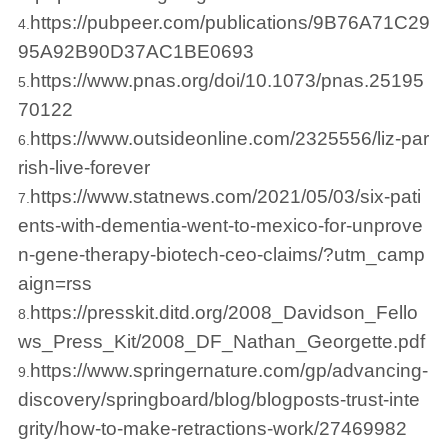
https://pubpeer.com/publications/9B76A71C29
4.
95A92B90D37AC1BE0693
https://www.pnas.org/doi/10.1073/pnas.25195
5.
70122
https://www.outsideonline.com/2325556/liz-par
6.
rish-live-forever
https://www.statnews.com/2021/05/03/six-pati
7.
ents-with-dementia-went-to-mexico-for-unprove
n-gene-therapy-biotech-ceo-claims/?utm_camp
aign=rss
https://presskit.ditd.org/2008_Davidson_Fello
8.
ws_Press_Kit/2008_DF_Nathan_Georgette.pdf
https://www.springernature.com/gp/advancing-
9.
discovery/springboard/blog/blogposts-trust-inte
grity/how-to-make-retractions-work/27469982