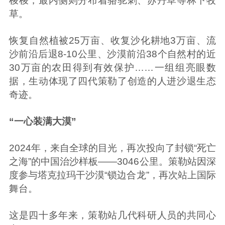
梭梭，最内侧则分布着骆驼刺、苏丹草等林下牧
草。
恢复自然植被25万亩、收复沙化耕地3万亩、流
沙前沿后退8-10公里、沙漠前沿38个自然村的近
30万亩的农田得到有效保护……一组组亮眼数
据，生动体现了四代策勒了创造的人进沙退生态
奇迹。
“一心装满大漠”
2024年，来自全球的目光，再次投向了封锁“死亡
之海”的中国治沙样板——3046公里。策勒站因深
度参与塔克拉玛干沙漠“锁边合龙”，再次站上国际
舞台。
这是四十多年来，策勒站几代科研人员的共同心