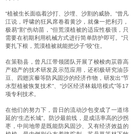
“植被生长面临着沙打、沙埋、沙割的威胁。”曾凡
江说，呼啸的狂风席卷着黄沙，就像一把利刃，
极易“割”伤幼苗，“但荒漠植被的适应性极强，只
需要在初期利用机械方式进行简单防护即可。”只
要扎下根，荒漠植被就能把沙子“咬”住。
在策勒县，曾凡江带领团队开展了梭梭肉苁蓉高
产稳产的技术研发及示范应用，还积极研究油莎
豆、四翅滨藜等防风固沙的经济作物，研发出“节
水型植被恢复技术”、“沙区经济林栽培模式”等17
项专利技术。
在他们的努力下，昔日的流动沙包变成了一道绵
延的“生态长城”。防沙最前线，是成活率高的沙拐
枣，中间地带是既能防风固沙、又有经济效益的