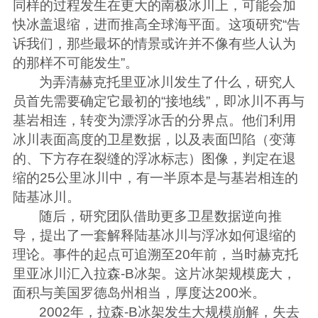
同样的过程发生在更大的南极冰川上，可能会加
快冰盖退缩，进而推高全球海平面。这项研究“告
诉我们，那些最坏的情景或许并不像有些人认为
的那样不可能发生”。
为弄清赫克托里亚冰川发生了什么，研究人
员首先需要确定它最初的“接地线”，即冰川不再与
基岩相连，转变为漂浮冰舌的分界点。他们利用
冰川表面高度的卫星数据，以及表面凹陷（变薄
的、下方存在裂缝的浮冰标志）图像，判定在退
缩的25公里冰川中，有一半原本是与基岩相连的
陆基冰川。
随后，研究团队借助更多卫星数据逆向推
导，提出了一套解释陆基冰川与浮冰如何退缩的
理论。事件的起点可追溯至20年前，当时赫克托
里亚冰川汇入拉森-B冰架。这片冰架规模庞大，
面积与美国罗德岛州相当，厚度达200米。
2002年，拉森-B冰架发生大规模崩解，失去