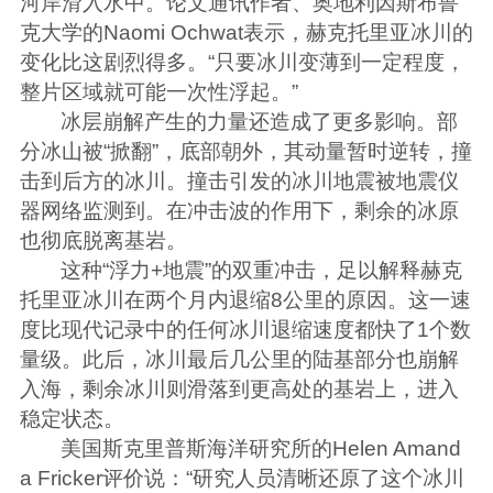
河岸滑入水中。论文通讯作者、奥地利因斯布鲁
克大学的Naomi Ochwat表示，赫克托里亚冰川的
变化比这剧烈得多。“只要冰川变薄到一定程度，
整片区域就可能一次性浮起。”
冰层崩解产生的力量还造成了更多影响。部
分冰山被“掀翻”，底部朝外，其动量暂时逆转，撞
击到后方的冰川。撞击引发的冰川地震被地震仪
器网络监测到。在冲击波的作用下，剩余的冰原
也彻底脱离基岩。
这种“浮力+地震”的双重冲击，足以解释赫克
托里亚冰川在两个月内退缩8公里的原因。这一速
度比现代记录中的任何冰川退缩速度都快了1个数
量级。此后，冰川最后几公里的陆基部分也崩解
入海，剩余冰川则滑落到更高处的基岩上，进入
稳定状态。
美国斯克里普斯海洋研究所的Helen Amand
a Fricker评价说：“研究人员清晰还原了这个冰川