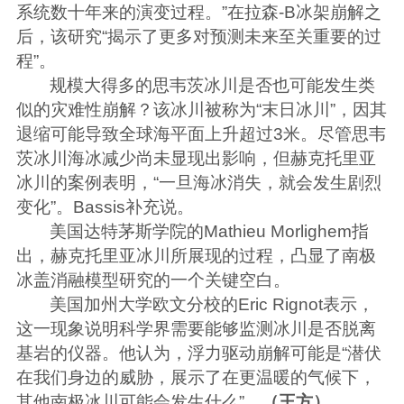
系统数十年来的演变过程。”在拉森-B冰架崩解之
后，该研究“揭示了更多对预测未来至关重要的过
程”。
规模大得多的思韦茨冰川是否也可能发生类
似的灾难性崩解？该冰川被称为“末日冰川”，因其
退缩可能导致全球海平面上升超过3米。尽管思韦
茨冰川海冰减少尚未显现出影响，但赫克托里亚
冰川的案例表明，“一旦海冰消失，就会发生剧烈
变化”。Bassis补充说。
美国达特茅斯学院的Mathieu Morlighem指
出，赫克托里亚冰川所展现的过程，凸显了南极
冰盖消融模型研究的一个关键空白。
美国加州大学欧文分校的Eric Rignot表示，
这一现象说明科学界需要能够监测冰川是否脱离
基岩的仪器。他认为，浮力驱动崩解可能是“潜伏
在我们身边的威胁，展示了在更温暖的气候下，
其他南极冰川可能会发生什么”。
（王方）