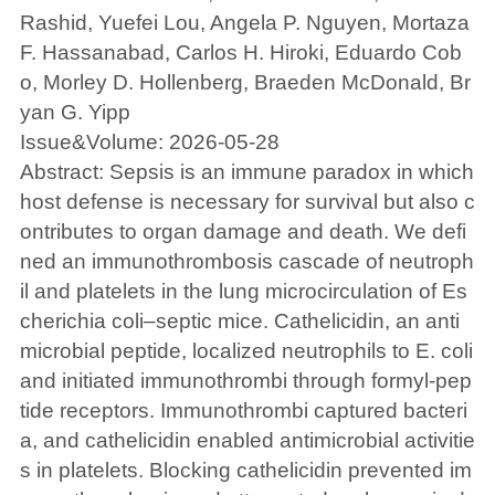
Rashid, Yuefei Lou, Angela P. Nguyen, Mortaza
F. Hassanabad, Carlos H. Hiroki, Eduardo Cob
o, Morley D. Hollenberg, Braeden McDonald, Br
yan G. Yipp
Issue&Volume: 2026-05-28
Abstract: Sepsis is an immune paradox in which
host defense is necessary for survival but also c
ontributes to organ damage and death. We defi
ned an immunothrombosis cascade of neutroph
il and platelets in the lung microcirculation of Es
cherichia coli–septic mice. Cathelicidin, an anti
microbial peptide, localized neutrophils to E. coli
and initiated immunothrombi through formyl-pep
tide receptors. Immunothrombi captured bacteri
a, and cathelicidin enabled antimicrobial activitie
s in platelets. Blocking cathelicidin prevented im