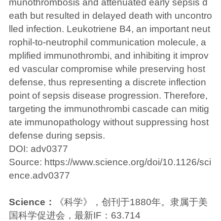
munothrombosis and attenuated early sepsis d
eath but resulted in delayed death with uncontro
lled infection. Leukotriene B4, an important neut
rophil-to-neutrophil communication molecule, a
mplified immunothrombi, and inhibiting it improv
ed vascular compromise while preserving host
defense, thus representing a discrete inflection
point of sepsis disease progression. Therefore,
targeting the immunothrombi cascade can mitig
ate immunopathology without suppressing host
defense during sepsis.
DOI: adv0377
Source:
https://www.science.org/doi/10.1126/sci
ence.adv0377
Science：
《科学》，创刊于1880年。隶属于美
国科学促进会，最新IF：63.714