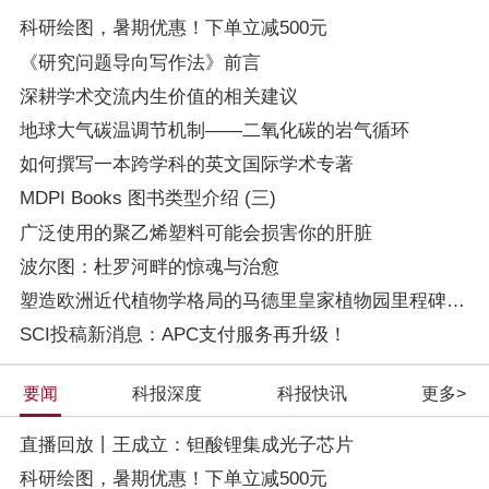
科研绘图，暑期优惠！下单立减500元
《研究问题导向写作法》前言
深耕学术交流内生价值的相关建议
地球大气碳温调节机制——二氧化碳的岩气循环
如何撰写一本跨学科的英文国际学术专著
MDPI Books 图书类型介绍 (三)
广泛使用的聚乙烯塑料可能会损害你的肝脏
波尔图：杜罗河畔的惊魂与治愈
塑造欧洲近代植物学格局的马德里皇家植物园里程碑式园长
SCI投稿新消息：APC支付服务再升级！
要闻
科报深度
科报快讯
更多>
直播回放丨王成立：钽酸锂集成光子芯片
科研绘图，暑期优惠！下单立减500元