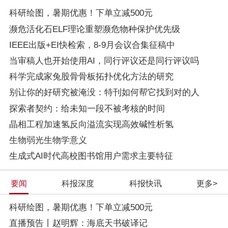
科研绘图，暑期优惠！下单立减500元
濒危活化石ELF理论重塑濒危物种保护优先级
IEEE出版+EI快检索，8-9月会议合集征稿中
当审稿人也开始使用AI，同行评议还是同行评议吗
科学完成家兔股骨骨板拓扑优化方法的研究
别让你的好研究被淹没：特刊如何帮它找到对的人
探索者契约：给未知一段不被考核的时间
晶相工程加速氢反向溢流实现高效碱性析氢
生物弱光生物学意义
生成式AI时代高校图书馆用户需求主要特征
要闻
科报深度
科报快讯
更多>
科研绘图，暑期优惠！下单立减500元
直播预告丨赵明辉：海底天书破译记