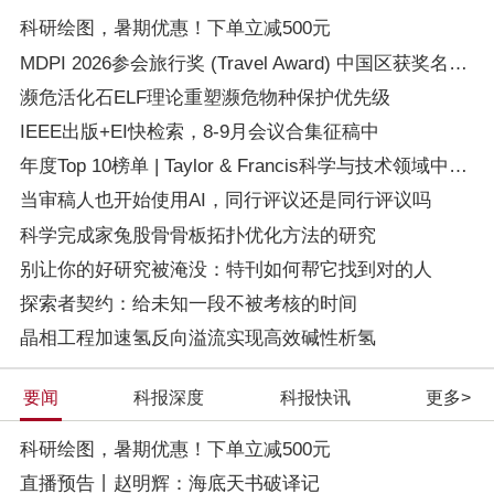
科研绘图，暑期优惠！下单立减500元
MDPI 2026参会旅行奖 (Travel Award) 中国区获奖名单公布！
濒危活化石ELF理论重塑濒危物种保护优先级
IEEE出版+EI快检索，8-9月会议合集征稿中
年度Top 10榜单 | Taylor & Francis科学与技术领域中国作者最受欢迎 ...
当审稿人也开始使用AI，同行评议还是同行评议吗
科学完成家兔股骨骨板拓扑优化方法的研究
别让你的好研究被淹没：特刊如何帮它找到对的人
探索者契约：给未知一段不被考核的时间
晶相工程加速氢反向溢流实现高效碱性析氢
要闻
科报深度
科报快讯
更多>
科研绘图，暑期优惠！下单立减500元
直播预告丨赵明辉：海底天书破译记